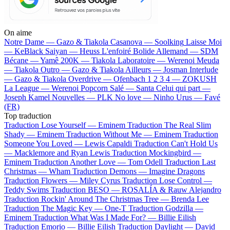
On aime
Notre Dame —
Gazo & Tiakola
Casanova —
Soolking
Laisse Moi
—
KeBlack
Saiyan —
Heuss L'enfoiré
Bolide Allemand —
SDM
Bécane —
Yamê
200K —
Tiakola
Laboratoire —
Werenoi
Meuda
—
Tiakola
Outro —
Gazo & Tiakola
Ailleurs —
Josman
Interlude
—
Gazo & Tiakola
Overdrive —
Ofenbach
1 2 3 4 —
ZOKUSH
La League —
Werenoi
Popcorn Salé —
Santa
Celui qui part —
Joseph Kamel
Nouvelles —
PLK
No love —
Ninho
Urus —
Favé
(FR)
Top traduction
Traduction Lose Yourself —
Eminem
Traduction The Real Slim
Shady —
Eminem
Traduction Without Me —
Eminem
Traduction
Someone You Loved —
Lewis Capaldi
Traduction Can't Hold Us
—
Macklemore and Ryan Lewis
Traduction Mockingbird —
Eminem
Traduction Another Love —
Tom Odell
Traduction Last
Christmas —
Wham
Traduction Demons —
Imagine Dragons
Traduction Flowers —
Miley Cyrus
Traduction Lose Control —
Teddy Swims
Traduction BESO —
ROSALÍA & Rauw Alejandro
Traduction Rockin' Around The Christmas Tree —
Brenda Lee
Traduction The Magic Key —
One-T
Traduction Godzilla —
Eminem
Traduction What Was I Made For? —
Billie Eilish
Traduction Emorio —
Billie Eilish
Traduction Daylight —
David