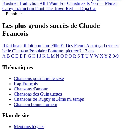
Kushner
Traduction All I Want For Christmas Is You —
Mariah
Carey
Traduction Paint The Town Red —
Doja Cat
HP mobile
Les plus grands succès de Claude
Francois
Il fait beau, il fait bon
Une Fille Et Des Fleurs
A part ça la vie est
belle
Chanson Populaire
Pourquoi pleurer ?
17 ans
A
B
C
D
E
F
G
H
I
J
K
L
M
N
O
P
Q
R
S
T
U
V
W
X
Y
Z
0-9
Thématiques
Chansons pour faire le sexe
Rap Français
Chansons d'amour
Chansons des Guinguettes
Chansons de Rugby et 3ème mi-temps
Chanson bonne humeur
Plan de site
Mentions légales