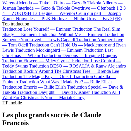
Werenoi
Meuda —
Tiakola
Outro —
Gazo & Tiakola
Ailleurs —
Josman
Interlude —
Gazo & Tiakola
Overdrive —
Ofenbach
1 2 3
4 —
ZOKUSH
La League —
Werenoi
Celui qui part —
Joseph
Kamel
Nouvelles —
PLK
No love —
Ninho
Urus —
Favé (FR)
Top traduction
Traduction Lose Yourself —
Eminem
Traduction The Real Slim
Shady —
Eminem
Traduction Without Me —
Eminem
Traduction
Someone You Loved —
Lewis Capaldi
Traduction Another Love
—
Tom Odell
Traduction Can't Hold Us —
Macklemore and Ryan
Lewis
Traduction Mockingbird —
Eminem
Traduction Last
Christmas —
Wham
Traduction Demons —
Imagine Dragons
Traduction Flowers —
Miley Cyrus
Traduction Lose Control —
Teddy Swims
Traduction BESO —
ROSALÍA & Rauw Alejandro
Traduction Rockin' Around The Christmas Tree —
Brenda Lee
Traduction The Magic Key —
One-T
Traduction Godzilla —
Eminem
Traduction What Was I Made For? —
Billie Eilish
Traduction Emorio —
Billie Eilish
Traduction Special —
Dave &
Tiakola
Traduction Daylight —
David Kushner
Traduction All I
Want For Christmas Is You —
Mariah Carey
HP mobile
Les plus grands succès de Claude
Francois