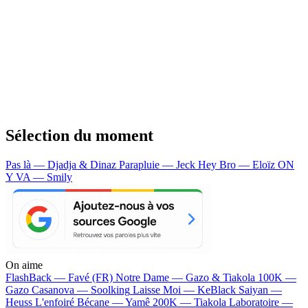
Sélection du moment
Pas là — Djadja & Dinaz
Parapluie — Jeck
Hey Bro — Eloïz
ON
Y VA — Smily
On aime
FlashBack —
Favé (FR)
Notre Dame —
Gazo & Tiakola
100K —
Gazo
Casanova —
Soolking
Laisse Moi —
KeBlack
Saiyan —
Heuss L'enfoiré
Bécane —
Yamê
200K —
Tiakola
Laboratoire —