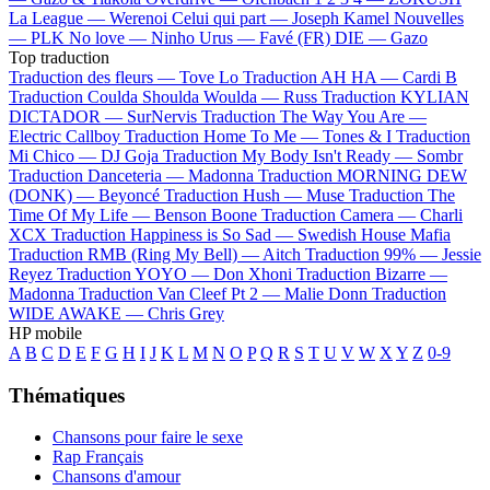
La League —
Werenoi
Celui qui part —
Joseph Kamel
Nouvelles
—
PLK
No love —
Ninho
Urus —
Favé (FR)
DIE —
Gazo
Top traduction
Traduction des fleurs —
Tove Lo
Traduction AH HA —
Cardi B
Traduction Coulda Shoulda Woulda —
Russ
Traduction KYLIAN
DICTADOR —
SurNervis
Traduction The Way You Are —
Electric Callboy
Traduction Home To Me —
Tones & I
Traduction
Mi Chico —
DJ Goja
Traduction My Body Isn't Ready —
Sombr
Traduction Danceteria —
Madonna
Traduction MORNING DEW
(DONK) —
Beyoncé
Traduction Hush —
Muse
Traduction The
Time Of My Life —
Benson Boone
Traduction Camera —
Charli
XCX
Traduction Happiness is So Sad —
Swedish House Mafia
Traduction RMB (Ring My Bell) —
Aitch
Traduction 99% —
Jessie
Reyez
Traduction YOYO —
Don Xhoni
Traduction Bizarre —
Madonna
Traduction Van Cleef Pt 2 —
Malie Donn
Traduction
WIDE AWAKE —
Chris Grey
HP mobile
A
B
C
D
E
F
G
H
I
J
K
L
M
N
O
P
Q
R
S
T
U
V
W
X
Y
Z
0-9
Thématiques
Chansons pour faire le sexe
Rap Français
Chansons d'amour