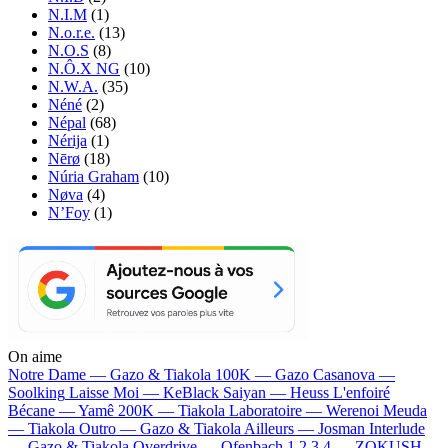
N.I.M
(1)
N.o.r.e.
(13)
N.O.S
(8)
N.Ô.X NG
(10)
N.W.A.
(35)
Néné
(2)
Népal
(68)
Nérija
(1)
Nērø
(18)
Núria Graham
(10)
Nøva
(4)
N’Foy
(1)
On aime
Notre Dame —
Gazo & Tiakola
100K —
Gazo
Casanova —
Soolking
Laisse Moi —
KeBlack
Saiyan —
Heuss L'enfoiré
Bécane —
Yamê
200K —
Tiakola
Laboratoire —
Werenoi
Meuda
—
Tiakola
Outro —
Gazo & Tiakola
Ailleurs —
Josman
Interlude
—
Gazo & Tiakola
Overdrive —
Ofenbach
1 2 3 4 —
ZOKUSH