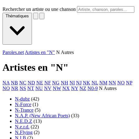
Rechercher un artiste ou une chanson
Thématiques
Paroles.net
Artistes en "N"
N Autres
Artistes en "
N
"
NA
NB
NC
ND
NE
NF
NG
NH
NI
NJ
NK
NL
NM
NN
NO
NP
NQ
NR
NS
NT
NU
NV
NW
NX
NY
NZ
N0-9
N Autres
N-dubz
(42)
N-Force
(1)
N-Trance
(5)
N.A.P. (New African Poets)
(33)
N.E.D.Z
(13)
N.e.r.d.
(22)
N.Flying
(2)
N.I.B
(2)