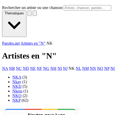
Rechercher un artiste ou une chanson
Thématiques
Paroles.net
Artistes en "N"
NK
Artistes en "
N
"
NA
NB
NC
ND
NE
NF
NG
NH
NI
NJ
NK
NL
NM
NN
NO
NP
N
NKA
(3)
Nkay
(1)
NKD
(5)
Nkess
(1)
NKO
(2)
NKP
(62)