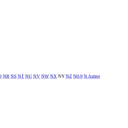
Q
NR
NS
NT
NU
NV
NW
NX
NY
NZ
N0-9
N Autres