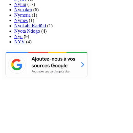
Nyluu
(17)
Nymakro
(6)
Nymeria
(1)
Nymes
(1)
Nyokabi Kariũki
(1)
Nyota Ndogo
(4)
Nyu
(9)
NYV
(4)