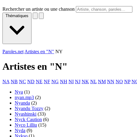
Rechercher un artiste ou une chanson
Thématiques
Paroles.net
Artistes en "N"
NY
Artistes en "
N
"
NA
NB
NC
ND
NE
NF
NG
NH
NI
NJ
NK
NL
NM
NN
NO
NP
N
Nya
(1)
nyan.mp3
(2)
Nyanda
(2)
Nyandu Tozzy
(2)
Nyashinski
(33)
Nyck Caution
(6)
Nyco Lilliu
(15)
Nyda
(9)
Nykso
(1)