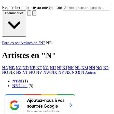
Rechercher un artiste ou une chanson
Thématiques
Paroles.net
Artistes en "N"
NR
Artistes en "
N
"
NA
NB
NC
ND
NE
NF
NG
NH
NI
NJ
NK
NL
NM
NN
NO
NP
NQ
NR
NS
NT
NU
NV
NW
NX
NY
NZ
N0-9
N Autres
N'rick
(1)
NR Lucii
(5)