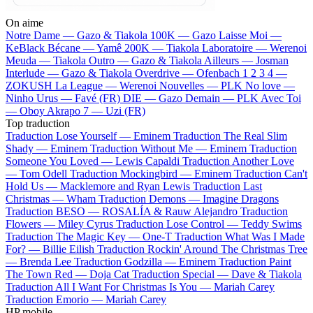
On aime
Notre Dame —
Gazo & Tiakola
100K —
Gazo
Laisse Moi —
KeBlack
Bécane —
Yamê
200K —
Tiakola
Laboratoire —
Werenoi
Meuda —
Tiakola
Outro —
Gazo & Tiakola
Ailleurs —
Josman
Interlude —
Gazo & Tiakola
Overdrive —
Ofenbach
1 2 3 4 —
ZOKUSH
La League —
Werenoi
Nouvelles —
PLK
No love —
Ninho
Urus —
Favé (FR)
DIE —
Gazo
Demain —
PLK
Avec Toi
—
Oboy
Akrapo 7 —
Uzi (FR)
Top traduction
Traduction Lose Yourself —
Eminem
Traduction The Real Slim
Shady —
Eminem
Traduction Without Me —
Eminem
Traduction
Someone You Loved —
Lewis Capaldi
Traduction Another Love
—
Tom Odell
Traduction Mockingbird —
Eminem
Traduction Can't
Hold Us —
Macklemore and Ryan Lewis
Traduction Last
Christmas —
Wham
Traduction Demons —
Imagine Dragons
Traduction BESO —
ROSALÍA & Rauw Alejandro
Traduction
Flowers —
Miley Cyrus
Traduction Lose Control —
Teddy Swims
Traduction The Magic Key —
One-T
Traduction What Was I Made
For? —
Billie Eilish
Traduction Rockin' Around The Christmas Tree
—
Brenda Lee
Traduction Godzilla —
Eminem
Traduction Paint
The Town Red —
Doja Cat
Traduction Special —
Dave & Tiakola
Traduction All I Want For Christmas Is You —
Mariah Carey
Traduction Emorio —
Mariah Carey
HP mobile