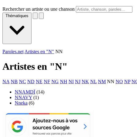
Rechercher un artiste ou une chanson
Thématiques
Paroles.net
Artistes en "N"
NN
Artistes en "
N
"
NA
NB
NC
ND
NE
NF
NG
NH
NI
NJ
NK
NL
NM
NN
NO
NP
N
NNAMDÏ
(14)
NNAVY
(1)
Nneka
(6)