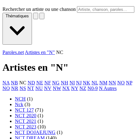
Rechercher un artiste ou une chanson
Thématiques
Paroles.net
Artistes en "N"
NC
Artistes en "
N
"
NA
NB
NC
ND
NE
NF
NG
NH
NI
NJ
NK
NL
NM
NN
NO
NP
NQ
NR
NS
NT
NU
NV
NW
NX
NY
NZ
N0-9
N Autres
NCH
(1)
Nck
(3)
NCT 127
(71)
NCT 2020
(1)
NCT 2021
(1)
NCT 2023
(10)
NCT DOJAEJUNG
(1)
NCT DREAM
(140)