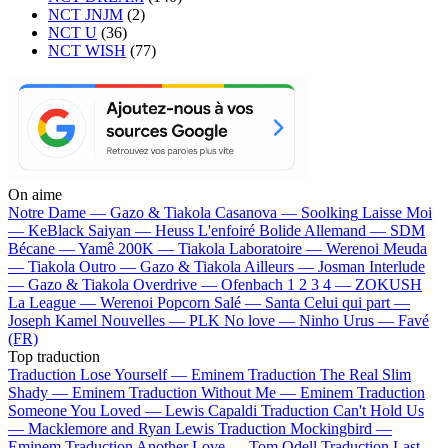
NCT JNJM
(2)
NCT U
(36)
NCT WISH
(77)
On aime
Notre Dame —
Gazo & Tiakola
Casanova —
Soolking
Laisse Moi
—
KeBlack
Saiyan —
Heuss L'enfoiré
Bolide Allemand —
SDM
Bécane —
Yamê
200K —
Tiakola
Laboratoire —
Werenoi
Meuda
—
Tiakola
Outro —
Gazo & Tiakola
Ailleurs —
Josman
Interlude
—
Gazo & Tiakola
Overdrive —
Ofenbach
1 2 3 4 —
ZOKUSH
La League —
Werenoi
Popcorn Salé —
Santa
Celui qui part —
Joseph Kamel
Nouvelles —
PLK
No love —
Ninho
Urus —
Favé
(FR)
Top traduction
Traduction Lose Yourself —
Eminem
Traduction The Real Slim
Shady —
Eminem
Traduction Without Me —
Eminem
Traduction
Someone You Loved —
Lewis Capaldi
Traduction Can't Hold Us
—
Macklemore and Ryan Lewis
Traduction Mockingbird —
Eminem
Traduction Another Love —
Tom Odell
Traduction Last