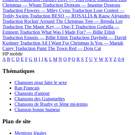
Christmas —
Wham
Traduction Demons —
Imagine Dragons
Traduction Flowers —
Miley Cyrus
Traduction Lose Control —
Teddy Swims
Traduction BESO —
ROSALÍA & Rauw Alejandro
Traduction Rockin' Around The Christmas Tree —
Brenda Lee
Traduction The Magic Key —
One-T
Traduction Godzilla —
Eminem
Traduction What Was I Made For? —
Billie Eilish
Traduction Emorio —
Billie Eilish
Traduction Daylight —
David
Kushner
Traduction All I Want For Christmas Is You —
Mariah
Carey
Traduction Paint The Town Red —
Doja Cat
HP mobile
A
B
C
D
E
F
G
H
I
J
K
L
M
N
O
P
Q
R
S
T
U
V
W
X
Y
Z
0-9
Thématiques
Chansons pour faire le sexe
Rap Français
Chansons d'amour
Chansons des Guinguettes
Chansons de Rugby et 3ème mi-temps
Chanson bonne humeur
Plan de site
Mentions légales