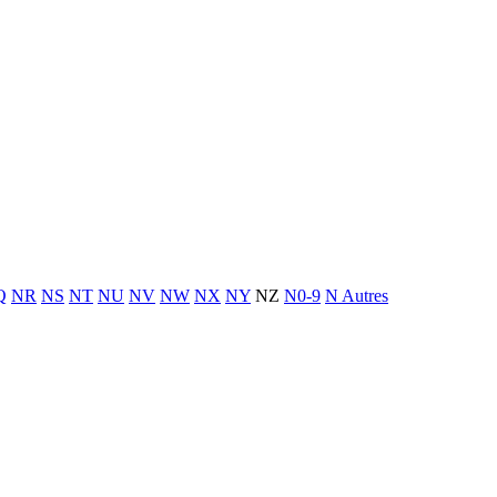
Q
NR
NS
NT
NU
NV
NW
NX
NY
NZ
N0-9
N Autres