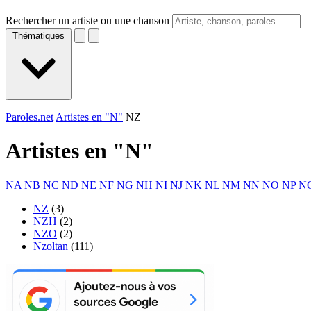
Rechercher un artiste ou une chanson
Thématiques
Paroles.net
Artistes en "N"
NZ
Artistes en "
N
"
NA
NB
NC
ND
NE
NF
NG
NH
NI
NJ
NK
NL
NM
NN
NO
NP
N
NZ
(3)
NZH
(2)
NZO
(2)
Nzoltan
(111)