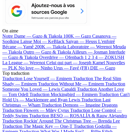
On aime
Notre Dame —
Gazo & Tiakola
100K —
Gazo
Casanova —
Soolking
Laisse Moi —
KeBlack
Saiyan —
Heuss L'enfoiré
Bécane —
Yamê
200K —
Tiakola
Laboratoire —
Werenoi
Meuda
—
Tiakola
Outro —
Gazo & Tiakola
Ailleurs —
Josman
Interlude
—
Gazo & Tiakola
Overdrive —
Ofenbach
1 2 3 4 —
ZOKUSH
La League —
Werenoi
Celui qui part —
Joseph Kamel
Nouvelles
—
PLK
No love —
Ninho
Urus —
Favé (FR)
DIE —
Gazo
Top traduction
Traduction Lose Yourself —
Eminem
Traduction The Real Slim
Shady —
Eminem
Traduction Without Me —
Eminem
Traduction
Someone You Loved —
Lewis Capaldi
Traduction Another Love
—
Tom Odell
Traduction Mockingbird —
Eminem
Traduction Can't
Hold Us —
Macklemore and Ryan Lewis
Traduction Last
Christmas —
Wham
Traduction Demons —
Imagine Dragons
Traduction Flowers —
Miley Cyrus
Traduction Lose Control —
Teddy Swims
Traduction BESO —
ROSALÍA & Rauw Alejandro
Traduction Rockin' Around The Christmas Tree —
Brenda Lee
Traduction The Magic Key —
One-T
Traduction Godzilla —
Eminem
Traduction What Was I Made For? —
Billie Eilish