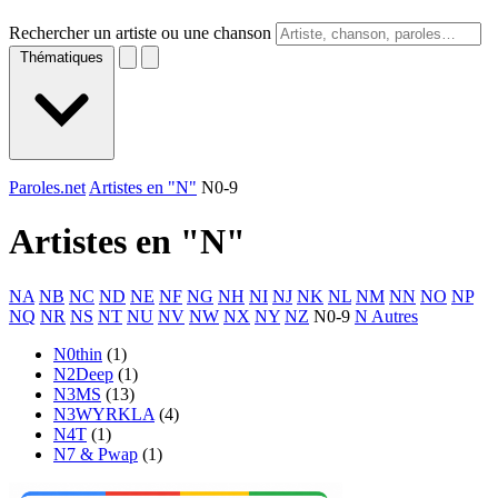
Rechercher un artiste ou une chanson
Thématiques
Paroles.net
Artistes en "N"
N0-9
Artistes en "
N
"
NA
NB
NC
ND
NE
NF
NG
NH
NI
NJ
NK
NL
NM
NN
NO
NP
NQ
NR
NS
NT
NU
NV
NW
NX
NY
NZ
N0-9
N Autres
N0thin
(1)
N2Deep
(1)
N3MS
(13)
N3WYRKLA
(4)
N4T
(1)
N7 & Pwap
(1)