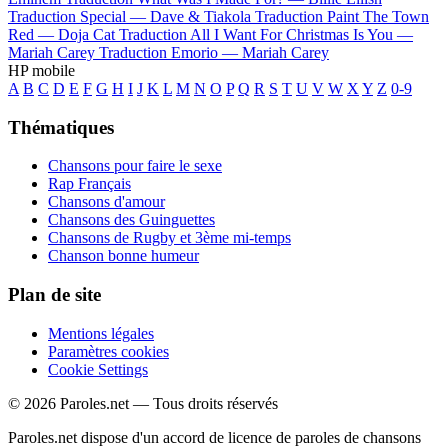
Traduction Special —
Dave & Tiakola
Traduction Paint The Town
Red —
Doja Cat
Traduction All I Want For Christmas Is You —
Mariah Carey
Traduction Emorio —
Mariah Carey
HP mobile
A
B
C
D
E
F
G
H
I
J
K
L
M
N
O
P
Q
R
S
T
U
V
W
X
Y
Z
0-9
Thématiques
Chansons pour faire le sexe
Rap Français
Chansons d'amour
Chansons des Guinguettes
Chansons de Rugby et 3ème mi-temps
Chanson bonne humeur
Plan de site
Mentions légales
Paramètres cookies
Cookie Settings
© 2026 Paroles.net — Tous droits réservés
Paroles.net dispose d'un accord de licence de paroles de chansons