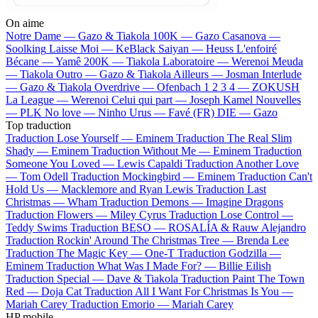
On aime
Notre Dame —
Gazo & Tiakola
100K —
Gazo
Casanova —
Soolking
Laisse Moi —
KeBlack
Saiyan —
Heuss L'enfoiré
Bécane —
Yamê
200K —
Tiakola
Laboratoire —
Werenoi
Meuda
—
Tiakola
Outro —
Gazo & Tiakola
Ailleurs —
Josman
Interlude
—
Gazo & Tiakola
Overdrive —
Ofenbach
1 2 3 4 —
ZOKUSH
La League —
Werenoi
Celui qui part —
Joseph Kamel
Nouvelles
—
PLK
No love —
Ninho
Urus —
Favé (FR)
DIE —
Gazo
Top traduction
Traduction Lose Yourself —
Eminem
Traduction The Real Slim
Shady —
Eminem
Traduction Without Me —
Eminem
Traduction
Someone You Loved —
Lewis Capaldi
Traduction Another Love
—
Tom Odell
Traduction Mockingbird —
Eminem
Traduction Can't
Hold Us —
Macklemore and Ryan Lewis
Traduction Last
Christmas —
Wham
Traduction Demons —
Imagine Dragons
Traduction Flowers —
Miley Cyrus
Traduction Lose Control —
Teddy Swims
Traduction BESO —
ROSALÍA & Rauw Alejandro
Traduction Rockin' Around The Christmas Tree —
Brenda Lee
Traduction The Magic Key —
One-T
Traduction Godzilla —
Eminem
Traduction What Was I Made For? —
Billie Eilish
Traduction Special —
Dave & Tiakola
Traduction Paint The Town
Red —
Doja Cat
Traduction All I Want For Christmas Is You —
Mariah Carey
Traduction Emorio —
Mariah Carey
HP mobile