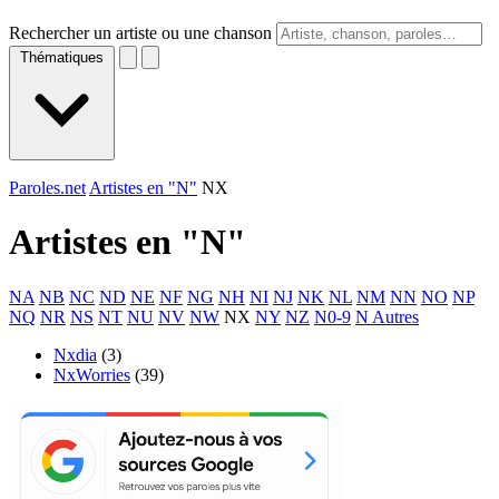
Rechercher un artiste ou une chanson
Thématiques
Paroles.net
Artistes en "N"
NX
Artistes en "
N
"
NA
NB
NC
ND
NE
NF
NG
NH
NI
NJ
NK
NL
NM
NN
NO
NP
NQ
NR
NS
NT
NU
NV
NW
NX
NY
NZ
N0-9
N Autres
Nxdia
(3)
NxWorries
(39)