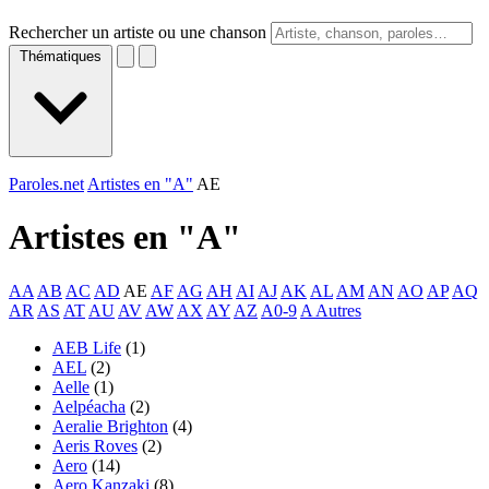
Rechercher un artiste ou une chanson
Thématiques
Paroles.net
Artistes en "A"
AE
Artistes en "
A
"
AA
AB
AC
AD
AE
AF
AG
AH
AI
AJ
AK
AL
AM
AN
AO
AP
AQ
AR
AS
AT
AU
AV
AW
AX
AY
AZ
A0-9
A Autres
AEB Life
(1)
AEL
(2)
Aelle
(1)
Aelpéacha
(2)
Aeralie Brighton
(4)
Aeris Roves
(2)
Aero
(14)
Aero Kanzaki
(8)