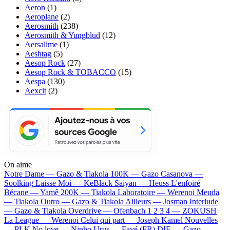
Aeron
(1)
Aeroplane
(2)
Aerosmith
(238)
Aerosmith & Yungblud
(12)
Aersalime
(1)
Aeshtag
(5)
Aesop Rock
(27)
Aesop Rock & TOBACCO
(15)
Aespa
(130)
Aexcit
(2)
On aime
Notre Dame —
Gazo & Tiakola
100K —
Gazo
Casanova —
Soolking
Laisse Moi —
KeBlack
Saiyan —
Heuss L'enfoiré
Bécane —
Yamê
200K —
Tiakola
Laboratoire —
Werenoi
Meuda
—
Tiakola
Outro —
Gazo & Tiakola
Ailleurs —
Josman
Interlude
—
Gazo & Tiakola
Overdrive —
Ofenbach
1 2 3 4 —
ZOKUSH
La League —
Werenoi
Celui qui part —
Joseph Kamel
Nouvelles
—
PLK
No love —
Ninho
Urus —
Favé (FR)
DIE —
Gazo