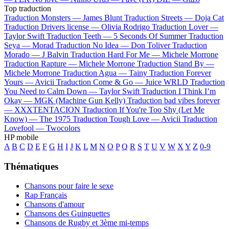
Top traduction
Traduction Monsters —
James Blunt
Traduction Streets —
Doja Cat
Traduction Drivers license —
Olivia Rodrigo
Traduction Lover —
Taylor Swift
Traduction Teeth —
5 Seconds Of Summer
Traduction
Seya —
Morad
Traduction No Idea —
Don Toliver
Traduction
Morado —
J Balvin
Traduction Hard For Me —
Michele Morrone
Traduction Rapture —
Michele Morrone
Traduction Stand By —
Michele Morrone
Traduction Agua —
Tainy
Traduction Forever
Yours —
Avicii
Traduction Come & Go —
Juice WRLD
Traduction
You Need to Calm Down —
Taylor Swift
Traduction I Think I’m
Okay —
MGK (Machine Gun Kelly)
Traduction bad vibes forever
—
XXXTENTACION
Traduction If You're Too Shy (Let Me
Know) —
The 1975
Traduction Tough Love —
Avicii
Traduction
Lovefool —
Twocolors
HP mobile
A
B
C
D
E
F
G
H
I
J
K
L
M
N
O
P
Q
R
S
T
U
V
W
X
Y
Z
0-9
Thématiques
Chansons pour faire le sexe
Rap Français
Chansons d'amour
Chansons des Guinguettes
Chansons de Rugby et 3ème mi-temps