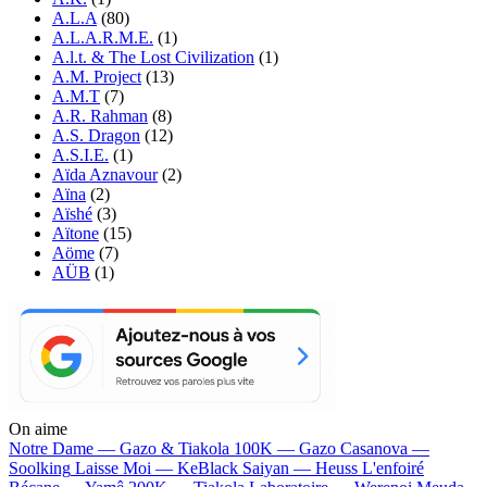
A.L.A
(80)
A.L.A.R.M.E.
(1)
A.l.t. & The Lost Civilization
(1)
A.M. Project
(13)
A.M.T
(7)
A.R. Rahman
(8)
A.S. Dragon
(12)
A.S.I.E.
(1)
Aïda Aznavour
(2)
Aïna
(2)
Aïshé
(3)
Aïtone
(15)
Aöme
(7)
AÜB
(1)
On aime
Notre Dame —
Gazo & Tiakola
100K —
Gazo
Casanova —
Soolking
Laisse Moi —
KeBlack
Saiyan —
Heuss L'enfoiré