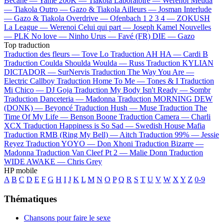
Bécane —
Yamê
200K —
Tiakola
Laboratoire —
Werenoi
Meuda
—
Tiakola
Outro —
Gazo & Tiakola
Ailleurs —
Josman
Interlude
—
Gazo & Tiakola
Overdrive —
Ofenbach
1 2 3 4 —
ZOKUSH
La League —
Werenoi
Celui qui part —
Joseph Kamel
Nouvelles
—
PLK
No love —
Ninho
Urus —
Favé (FR)
DIE —
Gazo
Top traduction
Traduction des fleurs —
Tove Lo
Traduction AH HA —
Cardi B
Traduction Coulda Shoulda Woulda —
Russ
Traduction KYLIAN
DICTADOR —
SurNervis
Traduction The Way You Are —
Electric Callboy
Traduction Home To Me —
Tones & I
Traduction
Mi Chico —
DJ Goja
Traduction My Body Isn't Ready —
Sombr
Traduction Danceteria —
Madonna
Traduction MORNING DEW
(DONK) —
Beyoncé
Traduction Hush —
Muse
Traduction The
Time Of My Life —
Benson Boone
Traduction Camera —
Charli
XCX
Traduction Happiness is So Sad —
Swedish House Mafia
Traduction RMB (Ring My Bell) —
Aitch
Traduction 99% —
Jessie
Reyez
Traduction YOYO —
Don Xhoni
Traduction Bizarre —
Madonna
Traduction Van Cleef Pt 2 —
Malie Donn
Traduction
WIDE AWAKE —
Chris Grey
HP mobile
A
B
C
D
E
F
G
H
I
J
K
L
M
N
O
P
Q
R
S
T
U
V
W
X
Y
Z
0-9
Thématiques
Chansons pour faire le sexe