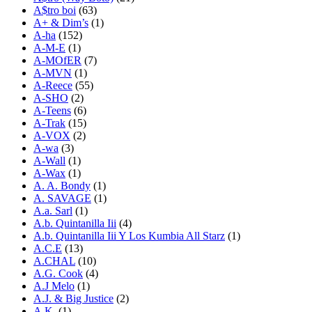
A$tro boi
(63)
A+ & Dim’s
(1)
A-ha
(152)
A-M-E
(1)
A-MOfER
(7)
A-MVN
(1)
A-Reece
(55)
A-SHO
(2)
A-Teens
(6)
A-Trak
(15)
A-VOX
(2)
A-wa
(3)
A-Wall
(1)
A-Wax
(1)
A. A. Bondy
(1)
A. SAVAGE
(1)
A.a. Sarl
(1)
A.b. Quintanilla Iii
(4)
A.b. Quintanilla Iii Y Los Kumbia All Starz
(1)
A.C.E
(13)
A.CHAL
(10)
A.G. Cook
(4)
A.J Melo
(1)
A.J. & Big Justice
(2)
A.K.
(1)