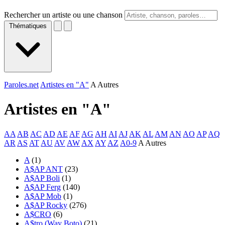
Rechercher un artiste ou une chanson
Thématiques
Paroles.net
Artistes en "A"
A Autres
Artistes en "
A
"
AA
AB
AC
AD
AE
AF
AG
AH
AI
AJ
AK
AL
AM
AN
AO
AP
AQ
AR
AS
AT
AU
AV
AW
AX
AY
AZ
A0-9
A Autres
A
(1)
A$AP ANT
(23)
A$AP Boli
(1)
A$AP Ferg
(140)
A$AP Mob
(1)
A$AP Rocky
(276)
A$CRO
(6)
A$tro (Way Boto)
(21)