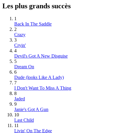
Les plus grands succès
1
Back In The Saddle
2
Crazy
3
Cryin'
4
Devil's Got A New Disguise
5
Dream On
6
Dude (looks Like A Lady)
7
I Don't Want To Miss A Thing
8
Jaded
9
Janie's Got A Gun
10
Last Child
11
Livin' On The Edge