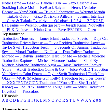
Notre Dame —
Gazo & Tiakola
100K —
Gazo
Casanova —
Soolking
Laisse Moi —
KeBlack
Saiyan —
Heuss L'enfoiré
Bécane —
Yamê
200K —
Tiakola
Laboratoire —
Werenoi
Meuda
—
Tiakola
Outro —
Gazo & Tiakola
Ailleurs —
Josman
Interlude
—
Gazo & Tiakola
Overdrive —
Ofenbach
1 2 3 4 —
ZOKUSH
La League —
Werenoi
Celui qui part —
Joseph Kamel
Nouvelles
—
PLK
No love —
Ninho
Urus —
Favé (FR)
DIE —
Gazo
Top traduction
Traduction Monsters —
James Blunt
Traduction Streets —
Doja Cat
Traduction Drivers license —
Olivia Rodrigo
Traduction Lover —
Taylor Swift
Traduction Teeth —
5 Seconds Of Summer
Traduction
Seya —
Morad
Traduction No Idea —
Don Toliver
Traduction
Morado —
J Balvin
Traduction Hard For Me —
Michele Morrone
Traduction Rapture —
Michele Morrone
Traduction Stand By —
Michele Morrone
Traduction Agua —
Tainy
Traduction Forever
Yours —
Avicii
Traduction Come & Go —
Juice WRLD
Traduction
You Need to Calm Down —
Taylor Swift
Traduction I Think I’m
Okay —
MGK (Machine Gun Kelly)
Traduction bad vibes forever
—
XXXTENTACION
Traduction If You're Too Shy (Let Me
Know) —
The 1975
Traduction Tough Love —
Avicii
Traduction
Lovefool —
Twocolors
HP mobile
A
B
C
D
E
F
G
H
I
J
K
L
M
N
O
P
Q
R
S
T
U
V
W
X
Y
Z
0-9
Thématiques