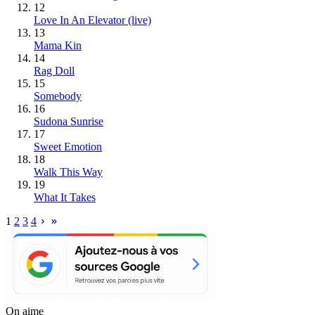
12
Love In An Elevator (live)
13
Mama Kin
14
Rag Doll
15
Somebody
16
Sudona Sunrise
17
Sweet Emotion
18
Walk This Way
19
What It Takes
1
2
3
4
On aime