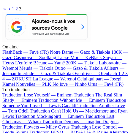
1
2
3
On aime
FlashBack —
Favé (FR)
Notre Dame —
Gazo & Tiakola
100K —
Gazo
Casanova —
Soolking
Laisse Moi —
KeBlack
Saiyan —
Heuss L'enfoiré
Bécane —
Yamê
200K —
Tiakola
Laboratoire —
Werenoi
Meuda —
Tiakola
Outro —
Gazo & Tiakola
Ailleurs —
Josman
Interlude —
Gazo & Tiakola
Overdrive —
Ofenbach
1 2 3
4 —
ZOKUSH
La League —
Werenoi
Celui qui part —
Joseph
Kamel
Nouvelles —
PLK
No love —
Ninho
Urus —
Favé (FR)
Top traduction
Traduction Lose Yourself —
Eminem
Traduction The Real Slim
Shady —
Eminem
Traduction Without Me —
Eminem
Traduction
Someone You Loved —
Lewis Capaldi
Traduction Another Love
—
Tom Odell
Traduction Can't Hold Us —
Macklemore and Ryan
Lewis
Traduction Mockingbird —
Eminem
Traduction Last
Christmas —
Wham
Traduction Demons —
Imagine Dragons
Traduction Flowers —
Miley Cyrus
Traduction Lose Control —
Teddy Swims
Traduction BESO —
ROSALÍA & Rauw Alejandro