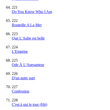
221
Do You Know Who I Am
222
Bouteille A La Mer
223
Que L'Aube est belle
224
L'Emprise
225
Ode À L'Apesanteur
226
D'un autre part
227
Confession
228
C'est à qui le tour
(Hit)