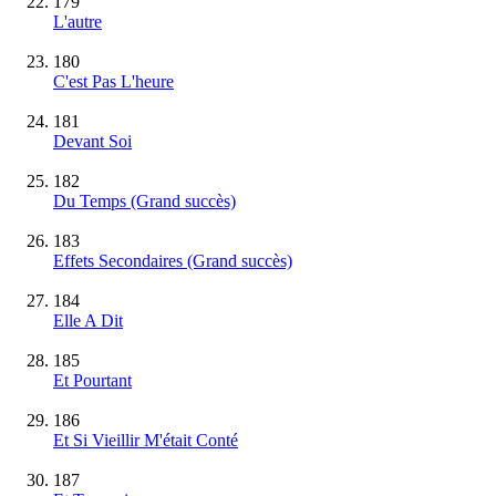
179
L'autre
180
C'est Pas L'heure
181
Devant Soi
182
Du Temps
(Grand succès)
183
Effets Secondaires
(Grand succès)
184
Elle A Dit
185
Et Pourtant
186
Et Si Vieillir M'était Conté
187