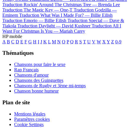
Traduction Rockin' Around The Christmas Tree —
Brenda Lee
Traduction The Magic Key —
One-T
Traduction Godzilla —
Eminem
Traduction What Was I Made For? —
Billie Eilish
Traduction Emorio —
Billie Eilish
Traduction Special —
Dave &
Tiakola
Traduction Daylight —
David Kushner
Traduction All I
Want For Christmas Is You —
Mariah Carey
HP mobile
A
B
C
D
E
F
G
H
I
J
K
L
M
N
O
P
Q
R
S
T
U
V
W
X
Y
Z
0-9
Thématiques
Chansons pour faire le sexe
Rap Français
Chansons d'amour
Chansons des Guinguettes
Chansons de Rugby et 3ème mi-temps
Chanson bonne humeur
Plan de site
Mentions légales
Paramètres cookies
Cookie Settings