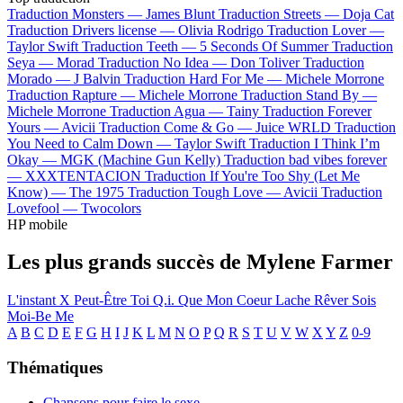
Traduction Monsters —
James Blunt
Traduction Streets —
Doja Cat
Traduction Drivers license —
Olivia Rodrigo
Traduction Lover —
Taylor Swift
Traduction Teeth —
5 Seconds Of Summer
Traduction
Seya —
Morad
Traduction No Idea —
Don Toliver
Traduction
Morado —
J Balvin
Traduction Hard For Me —
Michele Morrone
Traduction Rapture —
Michele Morrone
Traduction Stand By —
Michele Morrone
Traduction Agua —
Tainy
Traduction Forever
Yours —
Avicii
Traduction Come & Go —
Juice WRLD
Traduction
You Need to Calm Down —
Taylor Swift
Traduction I Think I’m
Okay —
MGK (Machine Gun Kelly)
Traduction bad vibes forever
—
XXXTENTACION
Traduction If You're Too Shy (Let Me
Know) —
The 1975
Traduction Tough Love —
Avicii
Traduction
Lovefool —
Twocolors
HP mobile
Les plus grands succès de Mylene Farmer
L'instant X
Peut-Être Toi
Q.i.
Que Mon Coeur Lache
Rêver
Sois
Moi-Be Me
A
B
C
D
E
F
G
H
I
J
K
L
M
N
O
P
Q
R
S
T
U
V
W
X
Y
Z
0-9
Thématiques
Chansons pour faire le sexe