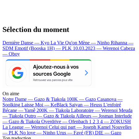
Sélection du moment
Dernière Danse — Kyo
La Vie Qu'on Mène — Ninho
Rihanna —
SDM
Emotif (Booska 1H) — PLK
10.03.2023 — Werenoi
Cabeza
— Oboy
On aime
Notre Dame —
Gazo & Tiakola
100K —
Gazo
Casanova —
Soolking
Laisse Moi —
KeBlack
Saiyan —
Heuss L'enfoiré
Bécane —
Yamê
200K —
Tiakola
Laboratoire —
Werenoi
Meuda
—
Tiakola
Outro —
Gazo & Tiakola
Ailleurs —
Josman
Interlude
—
Gazo & Tiakola
Overdrive —
Ofenbach
1 2 3 4 —
ZOKUSH
La League —
Werenoi
Celui qui part —
Joseph Kamel
Nouvelles
—
PLK
No love —
Ninho
Urus —
Favé (FR)
DIE —
Gazo
Top traduction