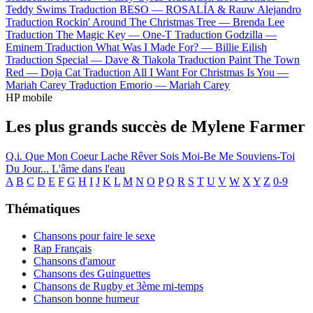
Teddy Swims
Traduction BESO —
ROSALÍA & Rauw Alejandro
Traduction Rockin' Around The Christmas Tree —
Brenda Lee
Traduction The Magic Key —
One-T
Traduction Godzilla —
Eminem
Traduction What Was I Made For? —
Billie Eilish
Traduction Special —
Dave & Tiakola
Traduction Paint The Town
Red —
Doja Cat
Traduction All I Want For Christmas Is You —
Mariah Carey
Traduction Emorio —
Mariah Carey
HP mobile
Les plus grands succès de Mylene Farmer
Q.i.
Que Mon Coeur Lache
Rêver
Sois Moi-Be Me
Souviens-Toi
Du Jour...
L'âme dans l'eau
A
B
C
D
E
F
G
H
I
J
K
L
M
N
O
P
Q
R
S
T
U
V
W
X
Y
Z
0-9
Thématiques
Chansons pour faire le sexe
Rap Français
Chansons d'amour
Chansons des Guinguettes
Chansons de Rugby et 3ème mi-temps
Chanson bonne humeur