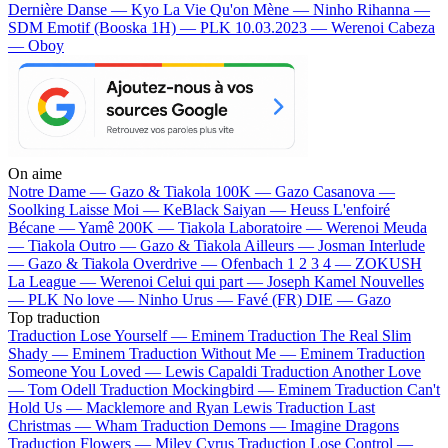
Dernière Danse — Kyo
La Vie Qu'on Mène — Ninho
Rihanna —
SDM
Emotif (Booska 1H) — PLK
10.03.2023 — Werenoi
Cabeza
— Oboy
On aime
Notre Dame —
Gazo & Tiakola
100K —
Gazo
Casanova —
Soolking
Laisse Moi —
KeBlack
Saiyan —
Heuss L'enfoiré
Bécane —
Yamê
200K —
Tiakola
Laboratoire —
Werenoi
Meuda
—
Tiakola
Outro —
Gazo & Tiakola
Ailleurs —
Josman
Interlude
—
Gazo & Tiakola
Overdrive —
Ofenbach
1 2 3 4 —
ZOKUSH
La League —
Werenoi
Celui qui part —
Joseph Kamel
Nouvelles
—
PLK
No love —
Ninho
Urus —
Favé (FR)
DIE —
Gazo
Top traduction
Traduction Lose Yourself —
Eminem
Traduction The Real Slim
Shady —
Eminem
Traduction Without Me —
Eminem
Traduction
Someone You Loved —
Lewis Capaldi
Traduction Another Love
—
Tom Odell
Traduction Mockingbird —
Eminem
Traduction Can't
Hold Us —
Macklemore and Ryan Lewis
Traduction Last
Christmas —
Wham
Traduction Demons —
Imagine Dragons
Traduction Flowers —
Miley Cyrus
Traduction Lose Control —