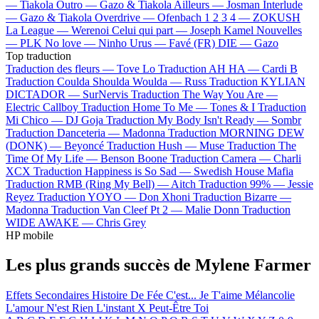
—
Tiakola
Outro —
Gazo & Tiakola
Ailleurs —
Josman
Interlude
—
Gazo & Tiakola
Overdrive —
Ofenbach
1 2 3 4 —
ZOKUSH
La League —
Werenoi
Celui qui part —
Joseph Kamel
Nouvelles
—
PLK
No love —
Ninho
Urus —
Favé (FR)
DIE —
Gazo
Top traduction
Traduction des fleurs —
Tove Lo
Traduction AH HA —
Cardi B
Traduction Coulda Shoulda Woulda —
Russ
Traduction KYLIAN
DICTADOR —
SurNervis
Traduction The Way You Are —
Electric Callboy
Traduction Home To Me —
Tones & I
Traduction
Mi Chico —
DJ Goja
Traduction My Body Isn't Ready —
Sombr
Traduction Danceteria —
Madonna
Traduction MORNING DEW
(DONK) —
Beyoncé
Traduction Hush —
Muse
Traduction The
Time Of My Life —
Benson Boone
Traduction Camera —
Charli
XCX
Traduction Happiness is So Sad —
Swedish House Mafia
Traduction RMB (Ring My Bell) —
Aitch
Traduction 99% —
Jessie
Reyez
Traduction YOYO —
Don Xhoni
Traduction Bizarre —
Madonna
Traduction Van Cleef Pt 2 —
Malie Donn
Traduction
WIDE AWAKE —
Chris Grey
HP mobile
Les plus grands succès de Mylene Farmer
Effets Secondaires
Histoire De Fée C'est...
Je T'aime Mélancolie
L'amour N'est Rien
L'instant X
Peut-Être Toi