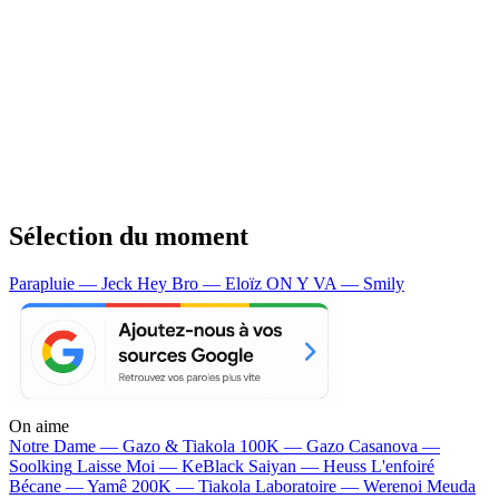
Sélection du moment
Parapluie — Jeck
Hey Bro — Eloïz
ON Y VA — Smily
On aime
Notre Dame —
Gazo & Tiakola
100K —
Gazo
Casanova —
Soolking
Laisse Moi —
KeBlack
Saiyan —
Heuss L'enfoiré
Bécane —
Yamê
200K —
Tiakola
Laboratoire —
Werenoi
Meuda