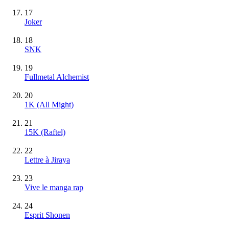
17
Joker
18
SNK
19
Fullmetal Alchemist
20
1K (All Might)
21
15K (Raftel)
22
Lettre à Jiraya
23
Vive le manga rap
24
Esprit Shonen