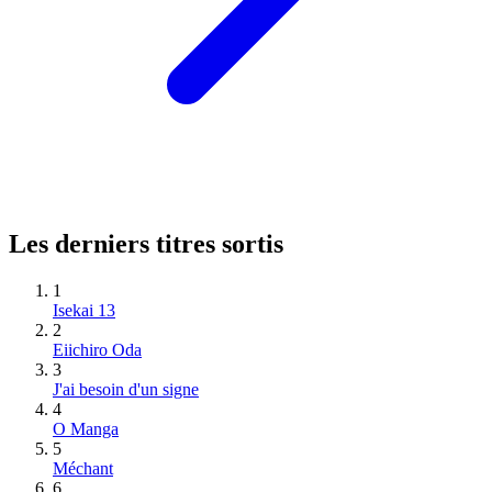
Les derniers titres sortis
1
Isekai 13
2
Eiichiro Oda
3
J'ai besoin d'un signe
4
O Manga
5
Méchant
6