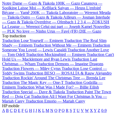
Notre Dame —
Gazo & Tiakola
100K —
Gazo
Casanova —
Soolking
Laisse Moi —
KeBlack
Saiyan —
Heuss L'enfoiré
Bécane —
Yamê
200K —
Tiakola
Laboratoire —
Werenoi
Meuda
—
Tiakola
Outro —
Gazo & Tiakola
Ailleurs —
Josman
Interlude
—
Gazo & Tiakola
Overdrive —
Ofenbach
1 2 3 4 —
ZOKUSH
La League —
Werenoi
Celui qui part —
Joseph Kamel
Nouvelles
—
PLK
No love —
Ninho
Urus —
Favé (FR)
DIE —
Gazo
Top traduction
Traduction Lose Yourself —
Eminem
Traduction The Real Slim
Shady —
Eminem
Traduction Without Me —
Eminem
Traduction
Someone You Loved —
Lewis Capaldi
Traduction Another Love
—
Tom Odell
Traduction Mockingbird —
Eminem
Traduction Can't
Hold Us —
Macklemore and Ryan Lewis
Traduction Last
Christmas —
Wham
Traduction Demons —
Imagine Dragons
Traduction Flowers —
Miley Cyrus
Traduction Lose Control —
Teddy Swims
Traduction BESO —
ROSALÍA & Rauw Alejandro
Traduction Rockin' Around The Christmas Tree —
Brenda Lee
Traduction The Magic Key —
One-T
Traduction Godzilla —
Eminem
Traduction What Was I Made For? —
Billie Eilish
Traduction Special —
Dave & Tiakola
Traduction Paint The Town
Red —
Doja Cat
Traduction All I Want For Christmas Is You —
Mariah Carey
Traduction Emorio —
Mariah Carey
HP mobile
A
B
C
D
E
F
G
H
I
J
K
L
M
N
O
P
Q
R
S
T
U
V
W
X
Y
Z
0-9