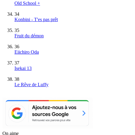
Old School +
34
Konbini - T'es pas prêt
35
Fruit du démon
36
Eiichiro Oda
37
Isekai 13
38
Le Rêve de Luffy
On aime