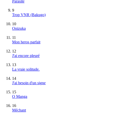
Parasite
9
Trop VNR (Bakugo)
10
Onizuka
11
Mon heros parfait
12
J'ai encore pleuré
13
La vraie solitude.
14
J'ai besoin d'un signe
15
O Manga
16
Méchant