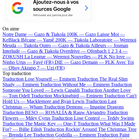
On aime
Notre Dame —
Gazo & Tiakola
100K —
Gazo
Laisse Moi —
KeBlack
Bécane —
Yamê
200K —
Tiakola
Laboratoire —
Werenoi
Meuda —
Tiakola
Outro —
Gazo & Tiakola
Ailleurs —
Josman
Interlude —
Gazo & Tiakola
Overdrive —
Ofenbach
1 2 3 4 —
ZOKUSH
La League —
Werenoi
Nouvelles —
PLK
No love —
Ninho
Urus —
Favé (FR)
DIE —
Gazo
Demain —
PLK
Avec Toi
—
Oboy
Akrapo 7 —
Uzi (FR)
Top traduction
Traduction Lose Yourself —
Eminem
Traduction The Real Slim
Shady —
Eminem
Traduction Without Me —
Eminem
Traduction
Someone You Loved —
Lewis Capaldi
Traduction Another Love
—
Tom Odell
Traduction Mockingbird —
Eminem
Traduction Can't
Hold Us —
Macklemore and Ryan Lewis
Traduction Last
Christmas —
Wham
Traduction Demons —
Imagine Dragons
Traduction BESO —
ROSALÍA & Rauw Alejandro
Traduction
Flowers —
Miley Cyrus
Traduction Lose Control —
Teddy Swims
Traduction The Magic Key —
One-T
Traduction What Was I Made
For? —
Billie Eilish
Traduction Rockin' Around The Christmas Tree
—
Brenda Lee
Traduction Godzilla —
Eminem
Traduction Paint