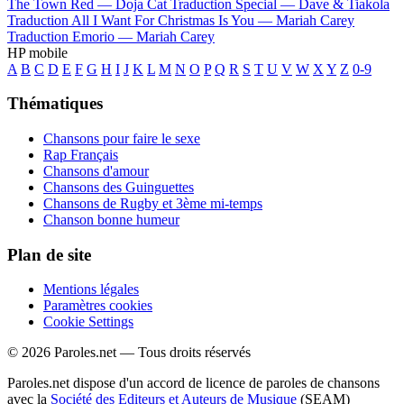
The Town Red —
Doja Cat
Traduction Special —
Dave & Tiakola
Traduction All I Want For Christmas Is You —
Mariah Carey
Traduction Emorio —
Mariah Carey
HP mobile
A
B
C
D
E
F
G
H
I
J
K
L
M
N
O
P
Q
R
S
T
U
V
W
X
Y
Z
0-9
Thématiques
Chansons pour faire le sexe
Rap Français
Chansons d'amour
Chansons des Guinguettes
Chansons de Rugby et 3ème mi-temps
Chanson bonne humeur
Plan de site
Mentions légales
Paramètres cookies
Cookie Settings
© 2026 Paroles.net — Tous droits réservés
Paroles.net dispose d'un accord de licence de paroles de chansons
avec la
Société des Editeurs et Auteurs de Musique
(SEAM)