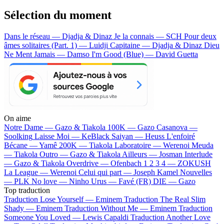
Sélection du moment
Dans le réseau — Djadja & Dinaz
Je la connais — SCH
Pour deux
âmes solitaires (Part. 1) — Luidji
Capitaine — Djadja & Dinaz
Dieu
Ne Ment Jamais — Damso
I'm Good (Blue) — David Guetta
On aime
Notre Dame —
Gazo & Tiakola
100K —
Gazo
Casanova —
Soolking
Laisse Moi —
KeBlack
Saiyan —
Heuss L'enfoiré
Bécane —
Yamê
200K —
Tiakola
Laboratoire —
Werenoi
Meuda
—
Tiakola
Outro —
Gazo & Tiakola
Ailleurs —
Josman
Interlude
—
Gazo & Tiakola
Overdrive —
Ofenbach
1 2 3 4 —
ZOKUSH
La League —
Werenoi
Celui qui part —
Joseph Kamel
Nouvelles
—
PLK
No love —
Ninho
Urus —
Favé (FR)
DIE —
Gazo
Top traduction
Traduction Lose Yourself —
Eminem
Traduction The Real Slim
Shady —
Eminem
Traduction Without Me —
Eminem
Traduction
Someone You Loved —
Lewis Capaldi
Traduction Another Love