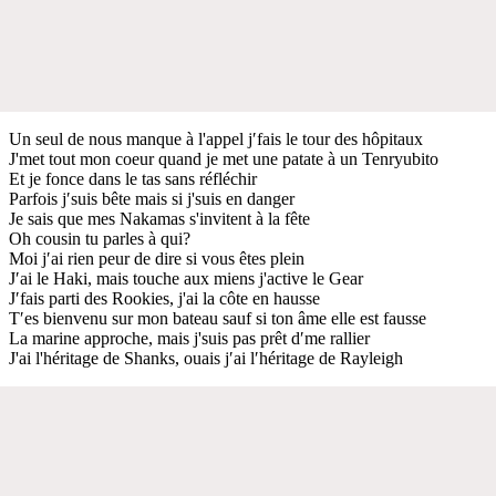
Un seul de nous manque à l'appel j′fais le tour des hôpitaux
J'met tout mon coeur quand je met une patate à un Tenryubito
Et je fonce dans le tas sans réfléchir
Parfois j′suis bête mais si j'suis en danger
Je sais que mes Nakamas s'invitent à la fête
Oh cousin tu parles à qui?
Moi j′ai rien peur de dire si vous êtes plein
J′ai le Haki, mais touche aux miens j'active le Gear
J′fais parti des Rookies, j'ai la côte en hausse
T′es bienvenu sur mon bateau sauf si ton âme elle est fausse
La marine approche, mais j'suis pas prêt d′me rallier
J'ai l'héritage de Shanks, ouais j′ai l′héritage de Rayleigh