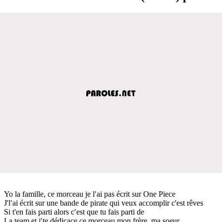
Yo la famille, ce morceau je l′ai pas écrit sur One Piece
J'l′ai écrit sur une bande de pirate qui veux accomplir c'est rêves
Si t'en fais parti alors c′est que tu fais parti de
La team et j′te dédicace ce morceau mon frère, ma soeur