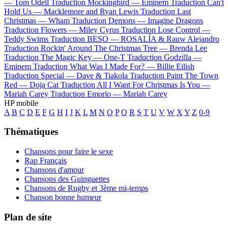
—
Tom Odell
Traduction Mockingbird —
Eminem
Traduction Can't
Hold Us —
Macklemore and Ryan Lewis
Traduction Last
Christmas —
Wham
Traduction Demons —
Imagine Dragons
Traduction Flowers —
Miley Cyrus
Traduction Lose Control —
Teddy Swims
Traduction BESO —
ROSALÍA & Rauw Alejandro
Traduction Rockin' Around The Christmas Tree —
Brenda Lee
Traduction The Magic Key —
One-T
Traduction Godzilla —
Eminem
Traduction What Was I Made For? —
Billie Eilish
Traduction Special —
Dave & Tiakola
Traduction Paint The Town
Red —
Doja Cat
Traduction All I Want For Christmas Is You —
Mariah Carey
Traduction Emorio —
Mariah Carey
HP mobile
A
B
C
D
E
F
G
H
I
J
K
L
M
N
O
P
Q
R
S
T
U
V
W
X
Y
Z
0-9
Thématiques
Chansons pour faire le sexe
Rap Français
Chansons d'amour
Chansons des Guinguettes
Chansons de Rugby et 3ème mi-temps
Chanson bonne humeur
Plan de site