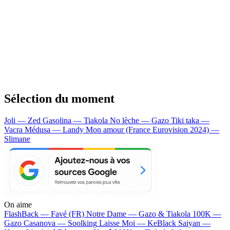
Sélection du moment
Joli — Zed
Gasolina — Tiakola
No lèche — Gazo
Tiki taka —
Vacra
Médusa — Landy
Mon amour (France Eurovision 2024) —
Slimane
On aime
FlashBack —
Favé (FR)
Notre Dame —
Gazo & Tiakola
100K —
Gazo
Casanova —
Soolking
Laisse Moi —
KeBlack
Saiyan —