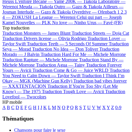
Heuss L'enfoiré
Bécane —
Yamê
200K —
Tiakola
Laboratoire —
Werenoi
Meuda —
Tiakola
Outro —
Gazo & Tiakola
Ailleurs —
Josman
Interlude —
Gazo & Tiakola
Overdrive —
Ofenbach
1 2 3
4 —
ZOKUSH
La League —
Werenoi
Celui qui part —
Joseph
Kamel
Nouvelles —
PLK
No love —
Ninho
Urus —
Favé (FR)
Top traduction
Traduction Monsters —
James Blunt
Traduction Streets —
Doja Cat
Traduction Drivers license —
Olivia Rodrigo
Traduction Lover —
Taylor Swift
Traduction Teeth —
5 Seconds Of Summer
Traduction
Seya —
Morad
Traduction No Idea —
Don Toliver
Traduction
Morado —
J Balvin
Traduction Hard For Me —
Michele Morrone
Traduction Rapture —
Michele Morrone
Traduction Stand By —
Michele Morrone
Traduction Agua —
Tainy
Traduction Forever
Yours —
Avicii
Traduction Come & Go —
Juice WRLD
Traduction
You Need to Calm Down —
Taylor Swift
Traduction I Think I’m
Okay —
MGK (Machine Gun Kelly)
Traduction bad vibes forever
—
XXXTENTACION
Traduction If You're Too Shy (Let Me
Know) —
The 1975
Traduction Tough Love —
Avicii
Traduction
Lovefool —
Twocolors
HP mobile
A
B
C
D
E
F
G
H
I
J
K
L
M
N
O
P
Q
R
S
T
U
V
W
X
Y
Z
0-9
Thématiques
Chansons pour faire le sexe