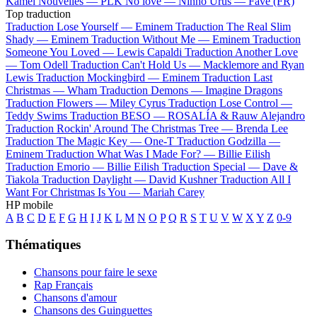
Kamel
Nouvelles —
PLK
No love —
Ninho
Urus —
Favé (FR)
Top traduction
Traduction Lose Yourself —
Eminem
Traduction The Real Slim
Shady —
Eminem
Traduction Without Me —
Eminem
Traduction
Someone You Loved —
Lewis Capaldi
Traduction Another Love
—
Tom Odell
Traduction Can't Hold Us —
Macklemore and Ryan
Lewis
Traduction Mockingbird —
Eminem
Traduction Last
Christmas —
Wham
Traduction Demons —
Imagine Dragons
Traduction Flowers —
Miley Cyrus
Traduction Lose Control —
Teddy Swims
Traduction BESO —
ROSALÍA & Rauw Alejandro
Traduction Rockin' Around The Christmas Tree —
Brenda Lee
Traduction The Magic Key —
One-T
Traduction Godzilla —
Eminem
Traduction What Was I Made For? —
Billie Eilish
Traduction Emorio —
Billie Eilish
Traduction Special —
Dave &
Tiakola
Traduction Daylight —
David Kushner
Traduction All I
Want For Christmas Is You —
Mariah Carey
HP mobile
A
B
C
D
E
F
G
H
I
J
K
L
M
N
O
P
Q
R
S
T
U
V
W
X
Y
Z
0-9
Thématiques
Chansons pour faire le sexe
Rap Français
Chansons d'amour
Chansons des Guinguettes