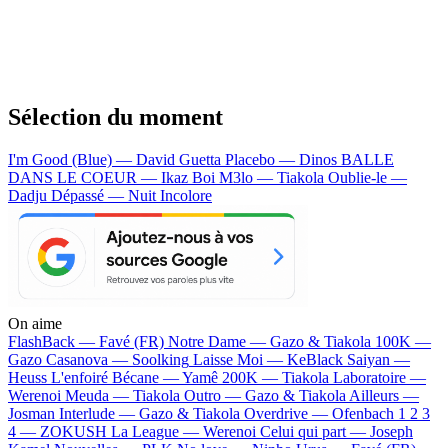
Sélection du moment
I'm Good (Blue) — David Guetta
Placebo — Dinos
BALLE
DANS LE COEUR — Ikaz Boi
M3lo — Tiakola
Oublie-le —
Dadju
Dépassé — Nuit Incolore
On aime
FlashBack —
Favé (FR)
Notre Dame —
Gazo & Tiakola
100K —
Gazo
Casanova —
Soolking
Laisse Moi —
KeBlack
Saiyan —
Heuss L'enfoiré
Bécane —
Yamê
200K —
Tiakola
Laboratoire —
Werenoi
Meuda —
Tiakola
Outro —
Gazo & Tiakola
Ailleurs —
Josman
Interlude —
Gazo & Tiakola
Overdrive —
Ofenbach
1 2 3
4 —
ZOKUSH
La League —
Werenoi
Celui qui part —
Joseph