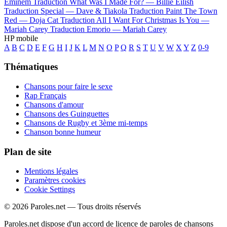
Eminem
Traduction What Was I Made For? —
Billie Eilish
Traduction Special —
Dave & Tiakola
Traduction Paint The Town
Red —
Doja Cat
Traduction All I Want For Christmas Is You —
Mariah Carey
Traduction Emorio —
Mariah Carey
HP mobile
A
B
C
D
E
F
G
H
I
J
K
L
M
N
O
P
Q
R
S
T
U
V
W
X
Y
Z
0-9
Thématiques
Chansons pour faire le sexe
Rap Français
Chansons d'amour
Chansons des Guinguettes
Chansons de Rugby et 3ème mi-temps
Chanson bonne humeur
Plan de site
Mentions légales
Paramètres cookies
Cookie Settings
© 2026 Paroles.net — Tous droits réservés
Paroles.net dispose d'un accord de licence de paroles de chansons