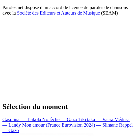
Paroles.net dispose d'un accord de licence de paroles de chansons
avec la
Société des Editeurs et Auteurs de Musique
(SEAM)
Sélection du moment
Gasolina — Tiakola
No lèche — Gazo
Tiki taka — Vacra
Médusa
— Landy
Mon amour (France Eurovision 2024) — Slimane
Rappel
— Gazo