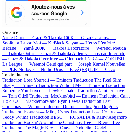
On aime
Notre Dame —
Gazo & Tiakola
100K —
Gazo
Casanova —
Soolking
Laisse Moi —
KeBlack
Saiyan —
Heuss L'enfoiré
Bécane —
Yamê
200K —
Tiakola
Laboratoire —
Werenoi
Meuda
—
Tiakola
Outro —
Gazo & Tiakola
Ailleurs —
Josman
Interlude
—
Gazo & Tiakola
Overdrive —
Ofenbach
1 2 3 4 —
ZOKUSH
La League —
Werenoi
Celui qui part —
Joseph Kamel
Nouvelles
—
PLK
No love —
Ninho
Urus —
Favé (FR)
DIE —
Gazo
Top traduction
Traduction Lose Yourself —
Eminem
Traduction The Real Slim
Shady —
Eminem
Traduction Without Me —
Eminem
Traduction
Someone You Loved —
Lewis Capaldi
Traduction Another Love
—
Tom Odell
Traduction Mockingbird —
Eminem
Traduction Can't
Hold Us —
Macklemore and Ryan Lewis
Traduction Last
Christmas —
Wham
Traduction Demons —
Imagine Dragons
Traduction Flowers —
Miley Cyrus
Traduction Lose Control —
Teddy Swims
Traduction BESO —
ROSALÍA & Rauw Alejandro
Traduction Rockin' Around The Christmas Tree —
Brenda Lee
Traduction The Magic Key —
One-T
Traduction Godzilla —