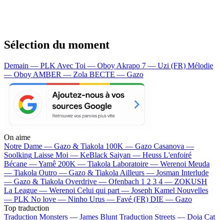
Sélection du moment
Demain — PLK
Avec Toi — Oboy
Akrapo 7 — Uzi (FR)
Mélodie
— Oboy
AMBER — Zola
BECTE — Gazo
On aime
Notre Dame —
Gazo & Tiakola
100K —
Gazo
Casanova —
Soolking
Laisse Moi —
KeBlack
Saiyan —
Heuss L'enfoiré
Bécane —
Yamê
200K —
Tiakola
Laboratoire —
Werenoi
Meuda
—
Tiakola
Outro —
Gazo & Tiakola
Ailleurs —
Josman
Interlude
—
Gazo & Tiakola
Overdrive —
Ofenbach
1 2 3 4 —
ZOKUSH
La League —
Werenoi
Celui qui part —
Joseph Kamel
Nouvelles
—
PLK
No love —
Ninho
Urus —
Favé (FR)
DIE —
Gazo
Top traduction
Traduction Monsters —
James Blunt
Traduction Streets —
Doja Cat