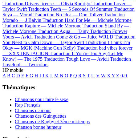
Traduction Drivers license —
Olivia Rodrigo
Traduction Lover —
Taylor Swift
Traduction Teeth —
5 Seconds Of Summer
Traduction
Seya —
Morad
Traduction No Idea —
Don Toliver
Traduction
Morado —
J Balvin
Traduction Hard For Me —
Michele Morrone
Traduction Rapture —
Michele Morrone
Traduction Stand By —
Michele Morrone
Traduction Agua —
Tainy
Traduction Forever
Yours —
Avicii
Traduction Come & Go —
Juice WRLD
Traduction
You Need to Calm Down —
Taylor Swift
Traduction I Think I’m
Okay —
MGK (Machine Gun Kelly)
Traduction bad vibes forever
—
XXXTENTACION
Traduction If You're Too Shy (Let Me
Know) —
The 1975
Traduction Tough Love —
Avicii
Traduction
Lovefool —
Twocolors
HP mobile
A
B
C
D
E
F
G
H
I
J
K
L
M
N
O
P
Q
R
S
T
U
V
W
X
Y
Z
0-9
Thématiques
Chansons pour faire le sexe
Rap Français
Chansons d'amour
Chansons des Guinguettes
Chansons de Rugby et 3ème mi-temps
Chanson bonne humeur