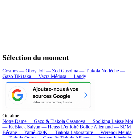
Sélection du moment
Cosmos — Oboy
Joli — Zed
Gasolina — Tiakola
No lèche —
Gazo
Tiki taka — Vacra
Médusa — Landy
On aime
Notre Dame —
Gazo & Tiakola
Casanova —
Soolking
Laisse Moi
—
KeBlack
Saiyan —
Heuss L'enfoiré
Bolide Allemand —
SDM
Bécane —
Yamê
200K —
Tiakola
Laboratoire —
Werenoi
Meuda
—
Tiakola
Outro —
Gazo & Tiakola
Ailleurs —
Josman
Interlude