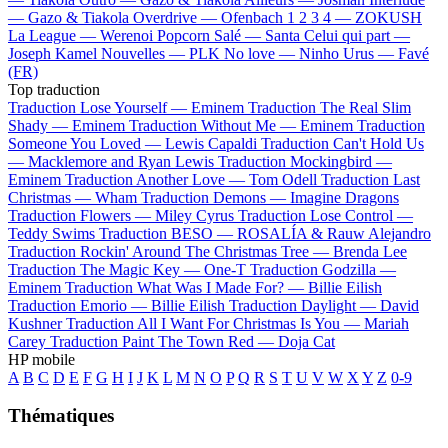
—
Gazo & Tiakola
Overdrive —
Ofenbach
1 2 3 4 —
ZOKUSH
La League —
Werenoi
Popcorn Salé —
Santa
Celui qui part —
Joseph Kamel
Nouvelles —
PLK
No love —
Ninho
Urus —
Favé
(FR)
Top traduction
Traduction Lose Yourself —
Eminem
Traduction The Real Slim
Shady —
Eminem
Traduction Without Me —
Eminem
Traduction
Someone You Loved —
Lewis Capaldi
Traduction Can't Hold Us
—
Macklemore and Ryan Lewis
Traduction Mockingbird —
Eminem
Traduction Another Love —
Tom Odell
Traduction Last
Christmas —
Wham
Traduction Demons —
Imagine Dragons
Traduction Flowers —
Miley Cyrus
Traduction Lose Control —
Teddy Swims
Traduction BESO —
ROSALÍA & Rauw Alejandro
Traduction Rockin' Around The Christmas Tree —
Brenda Lee
Traduction The Magic Key —
One-T
Traduction Godzilla —
Eminem
Traduction What Was I Made For? —
Billie Eilish
Traduction Emorio —
Billie Eilish
Traduction Daylight —
David
Kushner
Traduction All I Want For Christmas Is You —
Mariah
Carey
Traduction Paint The Town Red —
Doja Cat
HP mobile
A
B
C
D
E
F
G
H
I
J
K
L
M
N
O
P
Q
R
S
T
U
V
W
X
Y
Z
0-9
Thématiques