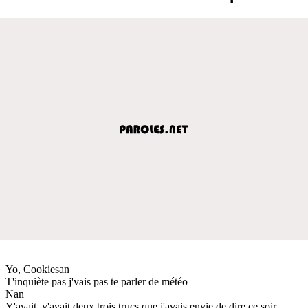
Yo, Cookiesan
T'inquiète pas j'vais pas te parler de météo
Nan
Y'avait, y'avait deux trois trucs que j'avais envie de dire ce soir