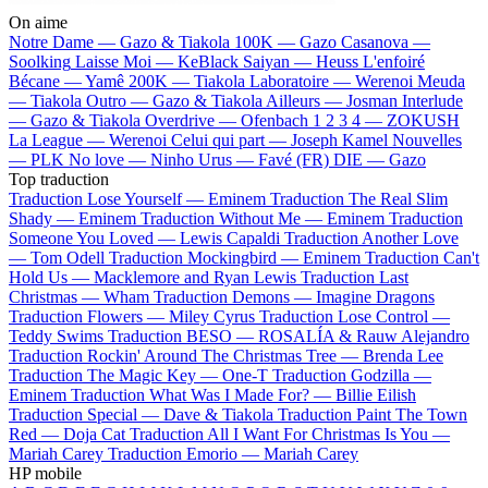
On aime
Notre Dame —
Gazo & Tiakola
100K —
Gazo
Casanova —
Soolking
Laisse Moi —
KeBlack
Saiyan —
Heuss L'enfoiré
Bécane —
Yamê
200K —
Tiakola
Laboratoire —
Werenoi
Meuda
—
Tiakola
Outro —
Gazo & Tiakola
Ailleurs —
Josman
Interlude
—
Gazo & Tiakola
Overdrive —
Ofenbach
1 2 3 4 —
ZOKUSH
La League —
Werenoi
Celui qui part —
Joseph Kamel
Nouvelles
—
PLK
No love —
Ninho
Urus —
Favé (FR)
DIE —
Gazo
Top traduction
Traduction Lose Yourself —
Eminem
Traduction The Real Slim
Shady —
Eminem
Traduction Without Me —
Eminem
Traduction
Someone You Loved —
Lewis Capaldi
Traduction Another Love
—
Tom Odell
Traduction Mockingbird —
Eminem
Traduction Can't
Hold Us —
Macklemore and Ryan Lewis
Traduction Last
Christmas —
Wham
Traduction Demons —
Imagine Dragons
Traduction Flowers —
Miley Cyrus
Traduction Lose Control —
Teddy Swims
Traduction BESO —
ROSALÍA & Rauw Alejandro
Traduction Rockin' Around The Christmas Tree —
Brenda Lee
Traduction The Magic Key —
One-T
Traduction Godzilla —
Eminem
Traduction What Was I Made For? —
Billie Eilish
Traduction Special —
Dave & Tiakola
Traduction Paint The Town
Red —
Doja Cat
Traduction All I Want For Christmas Is You —
Mariah Carey
Traduction Emorio —
Mariah Carey
HP mobile