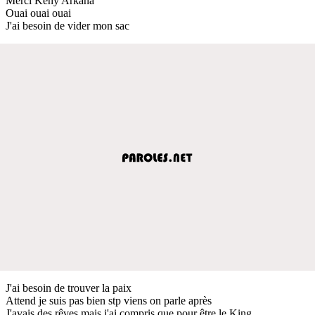
Merci Keny Arkana
Ouai ouai ouai
J'ai besoin de vider mon sac
J'ai besoin de trouver la paix
Attend je suis pas bien stp viens on parle après
J'avais des rêves mais j'ai compris que pour être le King