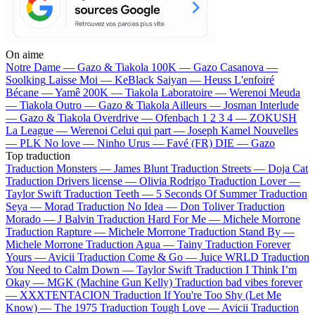
On aime
Notre Dame —
Gazo & Tiakola
100K —
Gazo
Casanova —
Soolking
Laisse Moi —
KeBlack
Saiyan —
Heuss L'enfoiré
Bécane —
Yamê
200K —
Tiakola
Laboratoire —
Werenoi
Meuda
—
Tiakola
Outro —
Gazo & Tiakola
Ailleurs —
Josman
Interlude
—
Gazo & Tiakola
Overdrive —
Ofenbach
1 2 3 4 —
ZOKUSH
La League —
Werenoi
Celui qui part —
Joseph Kamel
Nouvelles
—
PLK
No love —
Ninho
Urus —
Favé (FR)
DIE —
Gazo
Top traduction
Traduction Monsters —
James Blunt
Traduction Streets —
Doja Cat
Traduction Drivers license —
Olivia Rodrigo
Traduction Lover —
Taylor Swift
Traduction Teeth —
5 Seconds Of Summer
Traduction
Seya —
Morad
Traduction No Idea —
Don Toliver
Traduction
Morado —
J Balvin
Traduction Hard For Me —
Michele Morrone
Traduction Rapture —
Michele Morrone
Traduction Stand By —
Michele Morrone
Traduction Agua —
Tainy
Traduction Forever
Yours —
Avicii
Traduction Come & Go —
Juice WRLD
Traduction
You Need to Calm Down —
Taylor Swift
Traduction I Think I’m
Okay —
MGK (Machine Gun Kelly)
Traduction bad vibes forever
—
XXXTENTACION
Traduction If You're Too Shy (Let Me
Know) —
The 1975
Traduction Tough Love —
Avicii
Traduction