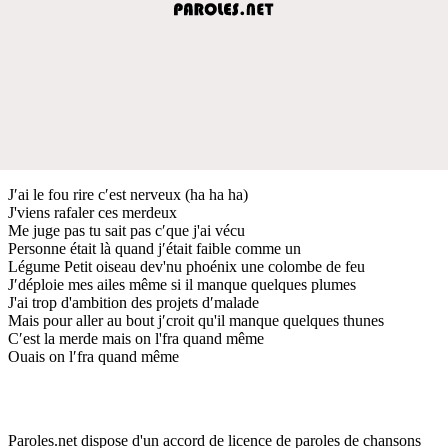
J′ai le fou rire c′est nerveux (ha ha ha)
J'viens rafaler ces merdeux
Me juge pas tu sait pas c′que j'ai vécu
Personne était là quand j′était faible comme un
Légume Petit oiseau dev'nu phoénix une colombe de feu
J′déploie mes ailes même si il manque quelques plumes
J'ai trop d'ambition des projets d′malade
Mais pour aller au bout j′croit qu'il manque quelques thunes
C′est la merde mais on l'fra quand même
Ouais on l′fra quand même
Paroles.net dispose d'un accord de licence de paroles de chansons