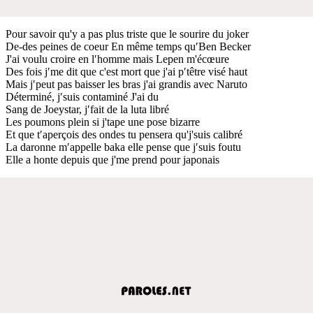
Pour savoir qu'y a pas plus triste que le sourire du joker
De-des peines de coeur En même temps qu′Ben Becker
J'ai voulu croire en l′homme mais Lepen m'écœure
Des fois j′me dit que c'est mort que j'ai p′têtre visé haut
Mais j′peut pas baisser les bras j'ai grandis avec Naruto
Déterminé, j′suis contaminé J'ai du
Sang de Joeystar, j′fait de la luta libré
Les poumons plein si j'tape une pose bizarre
Et que t′aperçois des ondes tu pensera qu'j'suis calibré
La daronne m′appelle baka elle pense que j′suis foutu
Elle a honte depuis que j'me prend pour japonais