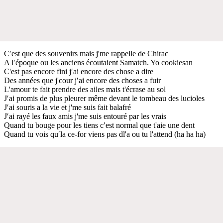
C′est que des souvenirs mais j'me rappelle de Chirac
A l′époque ou les anciens écoutaient Samatch. Yo cookiesan
C'est pas encore fini j′ai encore des chose a dire
Des années que j'cour j′ai encore des choses a fuir
L'amour te fait prendre des ailes mais t'écrase au sol
J′ai promis de plus pleurer même devant le tombeau des lucioles
J′ai souris a la vie et j'me suis fait balafré
J′ai rayé les faux amis j'me suis entouré par les vrais
Quand tu bouge pour les tiens c′est normal que t'aie une dent
Quand tu vois qu′la ce-for viens pas dl'a ou tu l'attend (ha ha ha)