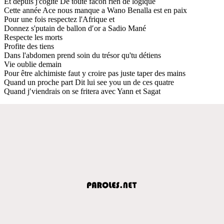
Et depuis j'cogite De toute facon rien de logique
Cette année Ace nous manque a Wano Benalla est en paix
Pour une fois respectez l'Afrique et
Donnez s'putain de ballon d′or a Sadio Mané
Respecte les morts
Profite des tiens
Dans l'abdomen prend soin du trésor qu'tu détiens
Vie oublie demain
Pour être alchimiste faut y croire pas juste taper des mains
Quand un proche part Dit lui see you un de ces quatre
Quand j′viendrais on se fritera avec Yann et Sagat