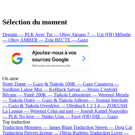
Sélection du moment
Demain — PLK
Avec Toi — Oboy
Akrapo 7 — Uzi (FR)
Mélodie
— Oboy
AMBER — Zola
BECTE — Gazo
On aime
Notre Dame —
Gazo & Tiakola
100K —
Gazo
Casanova —
Soolking
Laisse Moi —
KeBlack
Saiyan —
Heuss L'enfoiré
Bécane —
Yamê
200K —
Tiakola
Laboratoire —
Werenoi
Meuda
—
Tiakola
Outro —
Gazo & Tiakola
Ailleurs —
Josman
Interlude
—
Gazo & Tiakola
Overdrive —
Ofenbach
1 2 3 4 —
ZOKUSH
La League —
Werenoi
Celui qui part —
Joseph Kamel
Nouvelles
—
PLK
No love —
Ninho
Urus —
Favé (FR)
DIE —
Gazo
Top traduction
Traduction Monsters —
James Blunt
Traduction Streets —
Doja Cat
Traduction Drivers license —
Olivia Rodrigo
Traduction Lover —