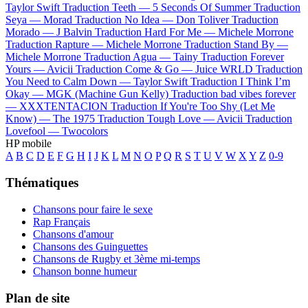
Taylor Swift
Traduction Teeth —
5 Seconds Of Summer
Traduction
Seya —
Morad
Traduction No Idea —
Don Toliver
Traduction
Morado —
J Balvin
Traduction Hard For Me —
Michele Morrone
Traduction Rapture —
Michele Morrone
Traduction Stand By —
Michele Morrone
Traduction Agua —
Tainy
Traduction Forever
Yours —
Avicii
Traduction Come & Go —
Juice WRLD
Traduction
You Need to Calm Down —
Taylor Swift
Traduction I Think I’m
Okay —
MGK (Machine Gun Kelly)
Traduction bad vibes forever
—
XXXTENTACION
Traduction If You're Too Shy (Let Me
Know) —
The 1975
Traduction Tough Love —
Avicii
Traduction
Lovefool —
Twocolors
HP mobile
A
B
C
D
E
F
G
H
I
J
K
L
M
N
O
P
Q
R
S
T
U
V
W
X
Y
Z
0-9
Thématiques
Chansons pour faire le sexe
Rap Français
Chansons d'amour
Chansons des Guinguettes
Chansons de Rugby et 3ème mi-temps
Chanson bonne humeur
Plan de site