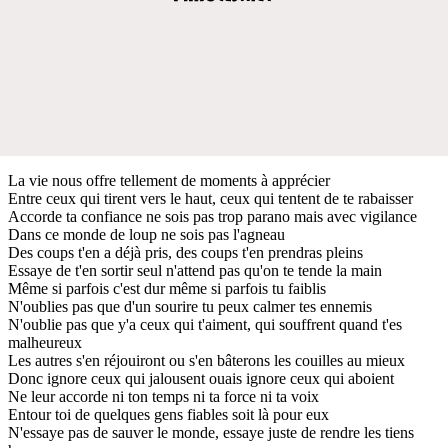
La vie nous offre tellement de moments à apprécier
Entre ceux qui tirent vers le haut, ceux qui tentent de te rabaisser
Accorde ta confiance ne sois pas trop parano mais avec vigilance
Dans ce monde de loup ne sois pas l'agneau
Des coups t'en a déjà pris, des coups t'en prendras pleins
Essaye de t'en sortir seul n'attend pas qu'on te tende la main
Même si parfois c'est dur même si parfois tu faiblis
N'oublies pas que d'un sourire tu peux calmer tes ennemis
N'oublie pas que y'a ceux qui t'aiment, qui souffrent quand t'es
malheureux
Les autres s'en réjouiront ou s'en bâterons les couilles au mieux
Donc ignore ceux qui jalousent ouais ignore ceux qui aboient
Ne leur accorde ni ton temps ni ta force ni ta voix
Entour toi de quelques gens fiables soit là pour eux
N'essaye pas de sauver le monde, essaye juste de rendre les tiens