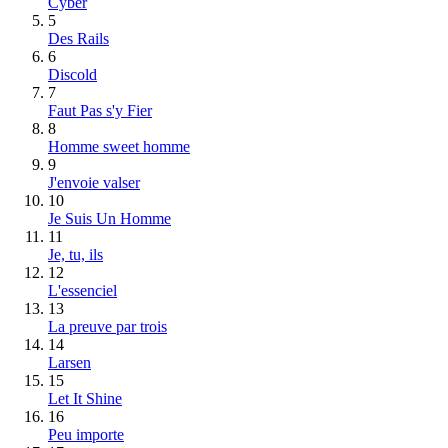
Cyber
5
Des Rails
6
Discold
7
Faut Pas s'y Fier
8
Homme sweet homme
9
J'envoie valser
10
Je Suis Un Homme
11
Je, tu, ils
12
L'essenciel
13
La preuve par trois
14
Larsen
15
Let It Shine
16
Peu importe