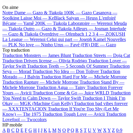
On aime
Notre Dame —
Gazo & Tiakola
100K —
Gazo
Casanova —
Soolking
Laisse Moi —
KeBlack
Saiyan —
Heuss L'enfoiré
Bécane —
Yamê
200K —
Tiakola
Laboratoire —
Werenoi
Meuda
—
Tiakola
Outro —
Gazo & Tiakola
Ailleurs —
Josman
Interlude
—
Gazo & Tiakola
Overdrive —
Ofenbach
1 2 3 4 —
ZOKUSH
La League —
Werenoi
Celui qui part —
Joseph Kamel
Nouvelles
—
PLK
No love —
Ninho
Urus —
Favé (FR)
DIE —
Gazo
Top traduction
Traduction Monsters —
James Blunt
Traduction Streets —
Doja Cat
Traduction Drivers license —
Olivia Rodrigo
Traduction Lover —
Taylor Swift
Traduction Teeth —
5 Seconds Of Summer
Traduction
Seya —
Morad
Traduction No Idea —
Don Toliver
Traduction
Morado —
J Balvin
Traduction Hard For Me —
Michele Morrone
Traduction Rapture —
Michele Morrone
Traduction Stand By —
Michele Morrone
Traduction Agua —
Tainy
Traduction Forever
Yours —
Avicii
Traduction Come & Go —
Juice WRLD
Traduction
You Need to Calm Down —
Taylor Swift
Traduction I Think I’m
Okay —
MGK (Machine Gun Kelly)
Traduction bad vibes forever
—
XXXTENTACION
Traduction If You're Too Shy (Let Me
Know) —
The 1975
Traduction Tough Love —
Avicii
Traduction
Lovefool —
Twocolors
HP mobile
A
B
C
D
E
F
G
H
I
J
K
L
M
N
O
P
Q
R
S
T
U
V
W
X
Y
Z
0-9