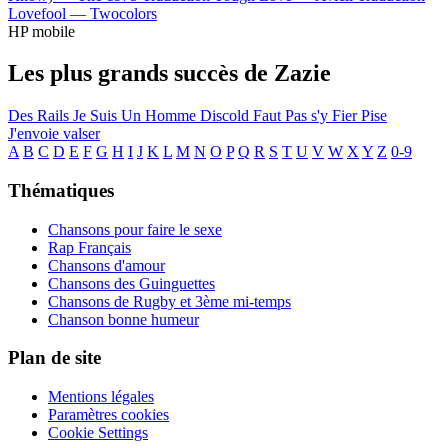
Lovefool —
Twocolors
HP mobile
Les plus grands succès de Zazie
Des Rails
Je Suis Un Homme
Discold
Faut Pas s'y Fier
Pise
J'envoie valser
A
B
C
D
E
F
G
H
I
J
K
L
M
N
O
P
Q
R
S
T
U
V
W
X
Y
Z
0-9
Thématiques
Chansons pour faire le sexe
Rap Français
Chansons d'amour
Chansons des Guinguettes
Chansons de Rugby et 3ème mi-temps
Chanson bonne humeur
Plan de site
Mentions légales
Paramètres cookies
Cookie Settings