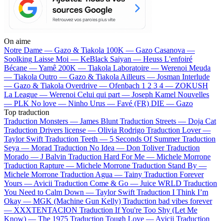
On aime
Notre Dame —
Gazo & Tiakola
100K —
Gazo
Casanova —
Soolking
Laisse Moi —
KeBlack
Saiyan —
Heuss L'enfoiré
Bécane —
Yamê
200K —
Tiakola
Laboratoire —
Werenoi
Meuda
—
Tiakola
Outro —
Gazo & Tiakola
Ailleurs —
Josman
Interlude
—
Gazo & Tiakola
Overdrive —
Ofenbach
1 2 3 4 —
ZOKUSH
La League —
Werenoi
Celui qui part —
Joseph Kamel
Nouvelles
—
PLK
No love —
Ninho
Urus —
Favé (FR)
DIE —
Gazo
Top traduction
Traduction Monsters —
James Blunt
Traduction Streets —
Doja Cat
Traduction Drivers license —
Olivia Rodrigo
Traduction Lover —
Taylor Swift
Traduction Teeth —
5 Seconds Of Summer
Traduction
Seya —
Morad
Traduction No Idea —
Don Toliver
Traduction
Morado —
J Balvin
Traduction Hard For Me —
Michele Morrone
Traduction Rapture —
Michele Morrone
Traduction Stand By —
Michele Morrone
Traduction Agua —
Tainy
Traduction Forever
Yours —
Avicii
Traduction Come & Go —
Juice WRLD
Traduction
You Need to Calm Down —
Taylor Swift
Traduction I Think I’m
Okay —
MGK (Machine Gun Kelly)
Traduction bad vibes forever
—
XXXTENTACION
Traduction If You're Too Shy (Let Me
Know) —
The 1975
Traduction Tough Love —
Avicii
Traduction