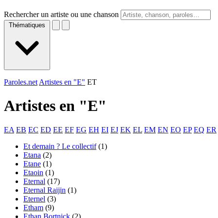
Rechercher un artiste ou une chanson
Thématiques
Paroles.net
Artistes en "E"
ET
Artistes en "
E
"
EA
EB
EC
ED
EE
EF
EG
EH
EI
EJ
EK
EL
EM
EN
EO
EP
EQ
ER
Et demain ? Le collectif
(1)
Etana
(2)
Etane
(1)
Etaoin
(1)
Eternal
(17)
Eternal Raijin
(1)
Eternel
(3)
Etham
(9)
Ethan Bortnick
(2)