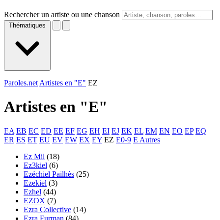
Rechercher un artiste ou une chanson
Thématiques
Paroles.net
Artistes en "E"
EZ
Artistes en "
E
"
EA
EB
EC
ED
EE
EF
EG
EH
EI
EJ
EK
EL
EM
EN
EO
EP
EQ
ER
ES
ET
EU
EV
EW
EX
EY
EZ
E0-9
E Autres
Ez Mil
(18)
Ez3kiel
(6)
Ezéchiel Pailhès
(25)
Ezekiel
(3)
Ezhel
(44)
EZOX
(7)
Ezra Collective
(14)
Ezra Furman
(84)