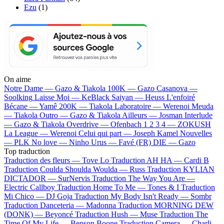
Ezu
(1)
On aime
Notre Dame —
Gazo & Tiakola
100K —
Gazo
Casanova —
Soolking
Laisse Moi —
KeBlack
Saiyan —
Heuss L'enfoiré
Bécane —
Yamê
200K —
Tiakola
Laboratoire —
Werenoi
Meuda
—
Tiakola
Outro —
Gazo & Tiakola
Ailleurs —
Josman
Interlude
—
Gazo & Tiakola
Overdrive —
Ofenbach
1 2 3 4 —
ZOKUSH
La League —
Werenoi
Celui qui part —
Joseph Kamel
Nouvelles
—
PLK
No love —
Ninho
Urus —
Favé (FR)
DIE —
Gazo
Top traduction
Traduction des fleurs —
Tove Lo
Traduction AH HA —
Cardi B
Traduction Coulda Shoulda Woulda —
Russ
Traduction KYLIAN
DICTADOR —
SurNervis
Traduction The Way You Are —
Electric Callboy
Traduction Home To Me —
Tones & I
Traduction
Mi Chico —
DJ Goja
Traduction My Body Isn't Ready —
Sombr
Traduction Danceteria —
Madonna
Traduction MORNING DEW
(DONK) —
Beyoncé
Traduction Hush —
Muse
Traduction The
Time Of My Life —
Benson Boone
Traduction Camera —
Charli