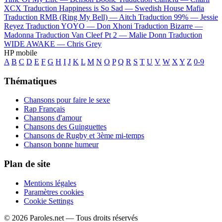
XCX
Traduction Happiness is So Sad —
Swedish House Mafia
Traduction RMB (Ring My Bell) —
Aitch
Traduction 99% —
Jessie
Reyez
Traduction YOYO —
Don Xhoni
Traduction Bizarre —
Madonna
Traduction Van Cleef Pt 2 —
Malie Donn
Traduction
WIDE AWAKE —
Chris Grey
HP mobile
A
B
C
D
E
F
G
H
I
J
K
L
M
N
O
P
Q
R
S
T
U
V
W
X
Y
Z
0-9
Thématiques
Chansons pour faire le sexe
Rap Français
Chansons d'amour
Chansons des Guinguettes
Chansons de Rugby et 3ème mi-temps
Chanson bonne humeur
Plan de site
Mentions légales
Paramètres cookies
Cookie Settings
© 2026 Paroles.net — Tous droits réservés