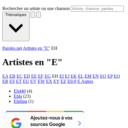
Rechercher un artiste ou une chanson
Thématiques
Paroles.net
Artistes en "E"
EH
Artistes en "
E
"
EA
EB
EC
ED
EE
EF
EG
EH
EI
EJ
EK
EL
EM
EN
EO
EP
EQ
ER
ES
ET
EU
EV
EW
EX
EY
EZ
E0-9
E Autres
Eh440
(4)
Ehla
(23)
Ehrling
(1)