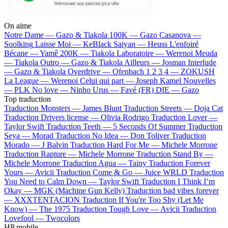
On aime
Notre Dame —
Gazo & Tiakola
100K —
Gazo
Casanova —
Soolking
Laisse Moi —
KeBlack
Saiyan —
Heuss L'enfoiré
Bécane —
Yamê
200K —
Tiakola
Laboratoire —
Werenoi
Meuda
—
Tiakola
Outro —
Gazo & Tiakola
Ailleurs —
Josman
Interlude
—
Gazo & Tiakola
Overdrive —
Ofenbach
1 2 3 4 —
ZOKUSH
La League —
Werenoi
Celui qui part —
Joseph Kamel
Nouvelles
—
PLK
No love —
Ninho
Urus —
Favé (FR)
DIE —
Gazo
Top traduction
Traduction Monsters —
James Blunt
Traduction Streets —
Doja Cat
Traduction Drivers license —
Olivia Rodrigo
Traduction Lover —
Taylor Swift
Traduction Teeth —
5 Seconds Of Summer
Traduction
Seya —
Morad
Traduction No Idea —
Don Toliver
Traduction
Morado —
J Balvin
Traduction Hard For Me —
Michele Morrone
Traduction Rapture —
Michele Morrone
Traduction Stand By —
Michele Morrone
Traduction Agua —
Tainy
Traduction Forever
Yours —
Avicii
Traduction Come & Go —
Juice WRLD
Traduction
You Need to Calm Down —
Taylor Swift
Traduction I Think I’m
Okay —
MGK (Machine Gun Kelly)
Traduction bad vibes forever
—
XXXTENTACION
Traduction If You're Too Shy (Let Me
Know) —
The 1975
Traduction Tough Love —
Avicii
Traduction
Lovefool —
Twocolors
HP mobile