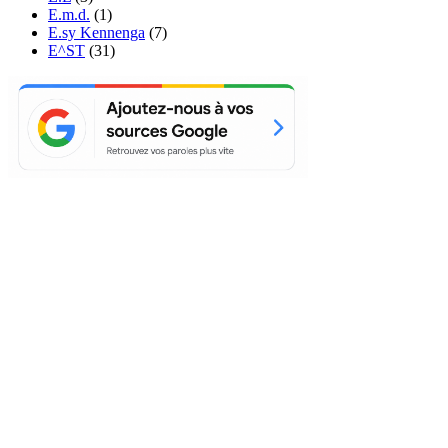
E.m.d.
(1)
E.sy Kennenga
(7)
E^ST
(31)