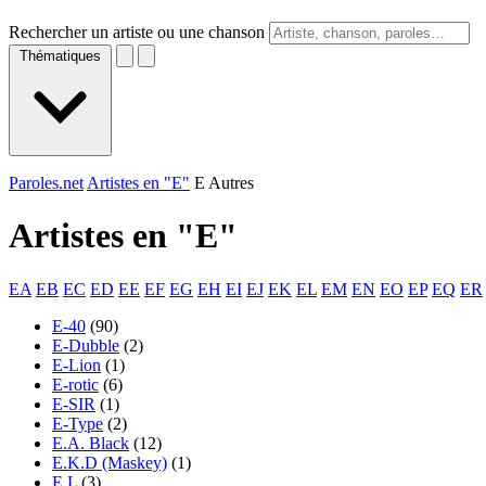
Rechercher un artiste ou une chanson
Thématiques
Paroles.net
Artistes en "E"
E Autres
Artistes en "
E
"
EA
EB
EC
ED
EE
EF
EG
EH
EI
EJ
EK
EL
EM
EN
EO
EP
EQ
ER
E-40
(90)
E-Dubble
(2)
E-Lion
(1)
E-rotic
(6)
E-SIR
(1)
E-Type
(2)
E.A. Black
(12)
E.K.D (Maskey)
(1)
E.L
(3)