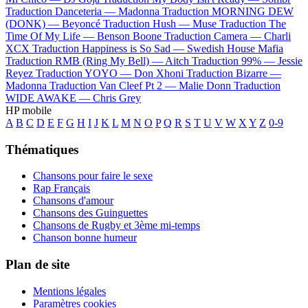
Traduction Danceteria —
Madonna
Traduction MORNING DEW
(DONK) —
Beyoncé
Traduction Hush —
Muse
Traduction The
Time Of My Life —
Benson Boone
Traduction Camera —
Charli
XCX
Traduction Happiness is So Sad —
Swedish House Mafia
Traduction RMB (Ring My Bell) —
Aitch
Traduction 99% —
Jessie
Reyez
Traduction YOYO —
Don Xhoni
Traduction Bizarre —
Madonna
Traduction Van Cleef Pt 2 —
Malie Donn
Traduction
WIDE AWAKE —
Chris Grey
HP mobile
A
B
C
D
E
F
G
H
I
J
K
L
M
N
O
P
Q
R
S
T
U
V
W
X
Y
Z
0-9
Thématiques
Chansons pour faire le sexe
Rap Français
Chansons d'amour
Chansons des Guinguettes
Chansons de Rugby et 3ème mi-temps
Chanson bonne humeur
Plan de site
Mentions légales
Paramètres cookies