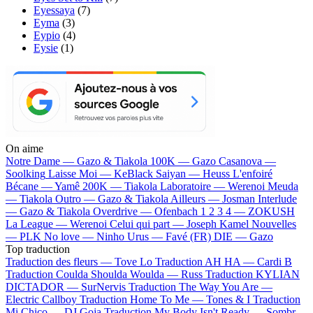
Eyessaya
(7)
Eyma
(3)
Eypio
(4)
Eysie
(1)
On aime
Notre Dame —
Gazo & Tiakola
100K —
Gazo
Casanova —
Soolking
Laisse Moi —
KeBlack
Saiyan —
Heuss L'enfoiré
Bécane —
Yamê
200K —
Tiakola
Laboratoire —
Werenoi
Meuda
—
Tiakola
Outro —
Gazo & Tiakola
Ailleurs —
Josman
Interlude
—
Gazo & Tiakola
Overdrive —
Ofenbach
1 2 3 4 —
ZOKUSH
La League —
Werenoi
Celui qui part —
Joseph Kamel
Nouvelles
—
PLK
No love —
Ninho
Urus —
Favé (FR)
DIE —
Gazo
Top traduction
Traduction des fleurs —
Tove Lo
Traduction AH HA —
Cardi B
Traduction Coulda Shoulda Woulda —
Russ
Traduction KYLIAN
DICTADOR —
SurNervis
Traduction The Way You Are —
Electric Callboy
Traduction Home To Me —
Tones & I
Traduction
Mi Chico —
DJ Goja
Traduction My Body Isn't Ready —
Sombr