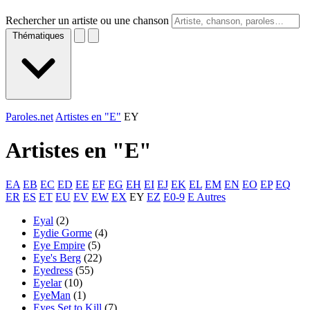
Rechercher un artiste ou une chanson
Thématiques
Paroles.net
Artistes en "E"
EY
Artistes en "
E
"
EA
EB
EC
ED
EE
EF
EG
EH
EI
EJ
EK
EL
EM
EN
EO
EP
EQ
ER
ES
ET
EU
EV
EW
EX
EY
EZ
E0-9
E Autres
Eyal
(2)
Eydie Gorme
(4)
Eye Empire
(5)
Eye's Berg
(22)
Eyedress
(55)
Eyelar
(10)
EyeMan
(1)
Eyes Set to Kill
(7)