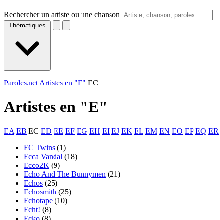
Rechercher un artiste ou une chanson
Thématiques
Paroles.net
Artistes en "E"
EC
Artistes en "
E
"
EA
EB
EC
ED
EE
EF
EG
EH
EI
EJ
EK
EL
EM
EN
EO
EP
EQ
ER
EC Twins
(1)
Ecca Vandal
(18)
Ecco2K
(9)
Echo And The Bunnymen
(21)
Echos
(25)
Echosmith
(25)
Echotape
(10)
Echt!
(8)
Ecko
(8)