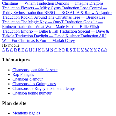
Christmas —
Wham
Traduction Demons —
Imagine Dragons
Traduction Flowers —
Miley Cyrus
Traduction Lose Control —
Teddy Swims
Traduction BESO —
ROSALÍA & Rauw Alejandro
Traduction Rockin' Around The Christmas Tree —
Brenda Lee
Traduction The Magic Key —
One-T
Traduction Godzilla —
Eminem
Traduction What Was I Made For? —
Billie Eilish
Traduction Emorio —
Billie Eilish
Traduction Special —
Dave &
Tiakola
Traduction Daylight —
David Kushner
Traduction All I
Want For Christmas Is You —
Mariah Carey
HP mobile
A
B
C
D
E
F
G
H
I
J
K
L
M
N
O
P
Q
R
S
T
U
V
W
X
Y
Z
0-9
Thématiques
Chansons pour faire le sexe
Rap Français
Chansons d'amour
Chansons des Guinguettes
Chansons de Rugby et 3ème mi-temps
Chanson bonne humeur
Plan de site
Mentions légales