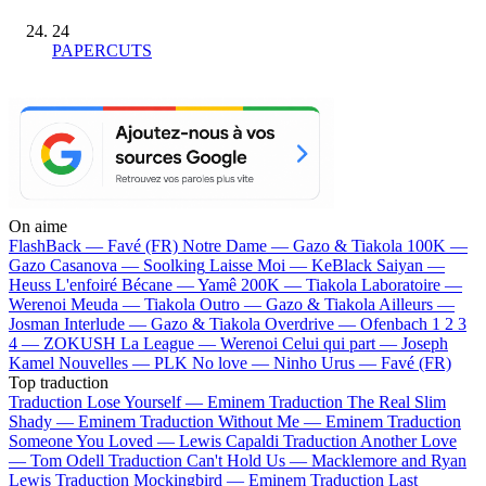
24
PAPERCUTS
On aime
FlashBack —
Favé (FR)
Notre Dame —
Gazo & Tiakola
100K —
Gazo
Casanova —
Soolking
Laisse Moi —
KeBlack
Saiyan —
Heuss L'enfoiré
Bécane —
Yamê
200K —
Tiakola
Laboratoire —
Werenoi
Meuda —
Tiakola
Outro —
Gazo & Tiakola
Ailleurs —
Josman
Interlude —
Gazo & Tiakola
Overdrive —
Ofenbach
1 2 3
4 —
ZOKUSH
La League —
Werenoi
Celui qui part —
Joseph
Kamel
Nouvelles —
PLK
No love —
Ninho
Urus —
Favé (FR)
Top traduction
Traduction Lose Yourself —
Eminem
Traduction The Real Slim
Shady —
Eminem
Traduction Without Me —
Eminem
Traduction
Someone You Loved —
Lewis Capaldi
Traduction Another Love
—
Tom Odell
Traduction Can't Hold Us —
Macklemore and Ryan
Lewis
Traduction Mockingbird —
Eminem
Traduction Last