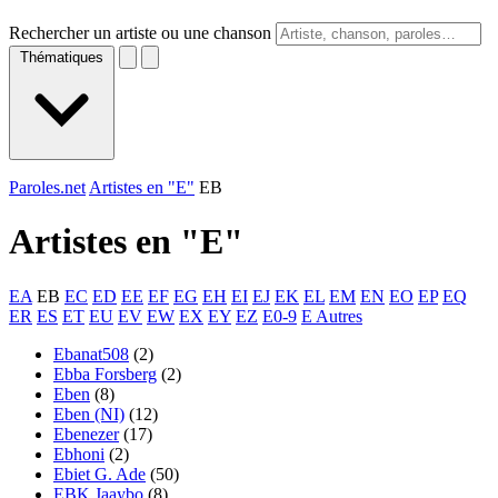
Rechercher un artiste ou une chanson
Thématiques
Paroles.net
Artistes en "E"
EB
Artistes en "
E
"
EA
EB
EC
ED
EE
EF
EG
EH
EI
EJ
EK
EL
EM
EN
EO
EP
EQ
ER
ES
ET
EU
EV
EW
EX
EY
EZ
E0-9
E Autres
Ebanat508
(2)
Ebba Forsberg
(2)
Eben
(8)
Eben (NI)
(12)
Ebenezer
(17)
Ebhoni
(2)
Ebiet G. Ade
(50)
EBK Jaaybo
(8)