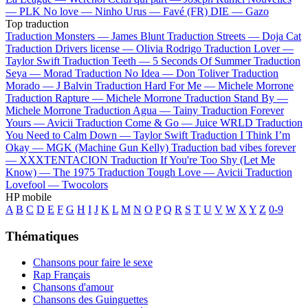
—
PLK
No love —
Ninho
Urus —
Favé (FR)
DIE —
Gazo
Top traduction
Traduction Monsters —
James Blunt
Traduction Streets —
Doja Cat
Traduction Drivers license —
Olivia Rodrigo
Traduction Lover —
Taylor Swift
Traduction Teeth —
5 Seconds Of Summer
Traduction
Seya —
Morad
Traduction No Idea —
Don Toliver
Traduction
Morado —
J Balvin
Traduction Hard For Me —
Michele Morrone
Traduction Rapture —
Michele Morrone
Traduction Stand By —
Michele Morrone
Traduction Agua —
Tainy
Traduction Forever
Yours —
Avicii
Traduction Come & Go —
Juice WRLD
Traduction
You Need to Calm Down —
Taylor Swift
Traduction I Think I’m
Okay —
MGK (Machine Gun Kelly)
Traduction bad vibes forever
—
XXXTENTACION
Traduction If You're Too Shy (Let Me
Know) —
The 1975
Traduction Tough Love —
Avicii
Traduction
Lovefool —
Twocolors
HP mobile
A
B
C
D
E
F
G
H
I
J
K
L
M
N
O
P
Q
R
S
T
U
V
W
X
Y
Z
0-9
Thématiques
Chansons pour faire le sexe
Rap Français
Chansons d'amour
Chansons des Guinguettes