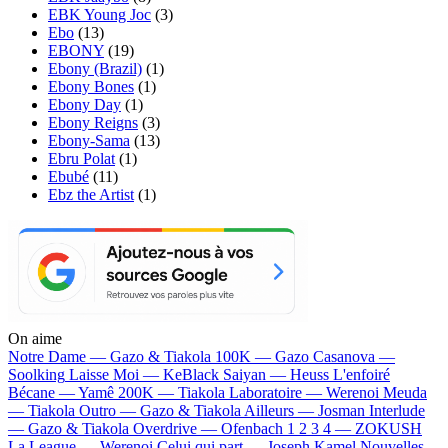
EBK Young Joc
(3)
Ebo
(13)
EBONY
(19)
Ebony (Brazil)
(1)
Ebony Bones
(1)
Ebony Day
(1)
Ebony Reigns
(3)
Ebony-Sama
(13)
Ebru Polat
(1)
Ebubé
(11)
Ebz the Artist
(1)
On aime
Notre Dame —
Gazo & Tiakola
100K —
Gazo
Casanova —
Soolking
Laisse Moi —
KeBlack
Saiyan —
Heuss L'enfoiré
Bécane —
Yamê
200K —
Tiakola
Laboratoire —
Werenoi
Meuda
—
Tiakola
Outro —
Gazo & Tiakola
Ailleurs —
Josman
Interlude
—
Gazo & Tiakola
Overdrive —
Ofenbach
1 2 3 4 —
ZOKUSH
La League —
Werenoi
Celui qui part —
Joseph Kamel
Nouvelles