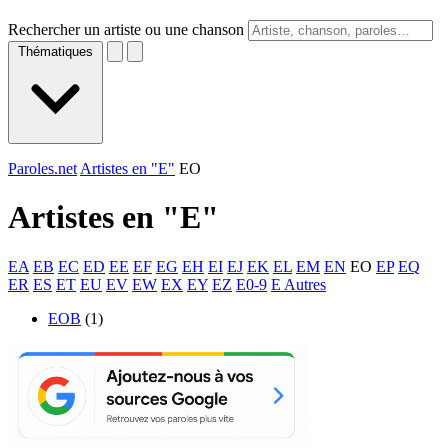
Rechercher un artiste ou une chanson
Thématiques
Paroles.net
Artistes en "E"
EO
Artistes en "
E
"
EA
EB
EC
ED
EE
EF
EG
EH
EI
EJ
EK
EL
EM
EN
EO
EP
EQ
ER
ES
ET
EU
EV
EW
EX
EY
EZ
E0-9
E Autres
EOB
(1)