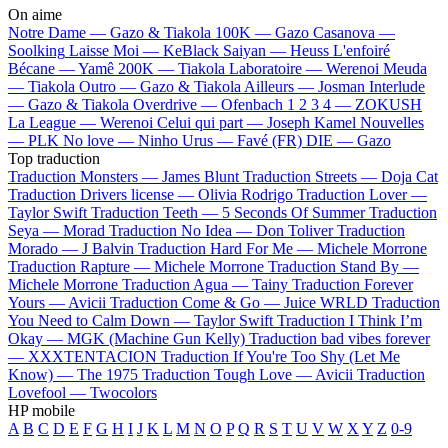
On aime
Notre Dame —
Gazo & Tiakola
100K —
Gazo
Casanova —
Soolking
Laisse Moi —
KeBlack
Saiyan —
Heuss L'enfoiré
Bécane —
Yamê
200K —
Tiakola
Laboratoire —
Werenoi
Meuda
—
Tiakola
Outro —
Gazo & Tiakola
Ailleurs —
Josman
Interlude
—
Gazo & Tiakola
Overdrive —
Ofenbach
1 2 3 4 —
ZOKUSH
La League —
Werenoi
Celui qui part —
Joseph Kamel
Nouvelles
—
PLK
No love —
Ninho
Urus —
Favé (FR)
DIE —
Gazo
Top traduction
Traduction Monsters —
James Blunt
Traduction Streets —
Doja Cat
Traduction Drivers license —
Olivia Rodrigo
Traduction Lover —
Taylor Swift
Traduction Teeth —
5 Seconds Of Summer
Traduction
Seya —
Morad
Traduction No Idea —
Don Toliver
Traduction
Morado —
J Balvin
Traduction Hard For Me —
Michele Morrone
Traduction Rapture —
Michele Morrone
Traduction Stand By —
Michele Morrone
Traduction Agua —
Tainy
Traduction Forever
Yours —
Avicii
Traduction Come & Go —
Juice WRLD
Traduction
You Need to Calm Down —
Taylor Swift
Traduction I Think I’m
Okay —
MGK (Machine Gun Kelly)
Traduction bad vibes forever
—
XXXTENTACION
Traduction If You're Too Shy (Let Me
Know) —
The 1975
Traduction Tough Love —
Avicii
Traduction
Lovefool —
Twocolors
HP mobile
A
B
C
D
E
F
G
H
I
J
K
L
M
N
O
P
Q
R
S
T
U
V
W
X
Y
Z
0-9