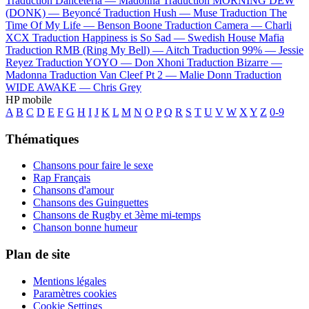
Traduction Danceteria —
Madonna
Traduction MORNING DEW
(DONK) —
Beyoncé
Traduction Hush —
Muse
Traduction The
Time Of My Life —
Benson Boone
Traduction Camera —
Charli
XCX
Traduction Happiness is So Sad —
Swedish House Mafia
Traduction RMB (Ring My Bell) —
Aitch
Traduction 99% —
Jessie
Reyez
Traduction YOYO —
Don Xhoni
Traduction Bizarre —
Madonna
Traduction Van Cleef Pt 2 —
Malie Donn
Traduction
WIDE AWAKE —
Chris Grey
HP mobile
A
B
C
D
E
F
G
H
I
J
K
L
M
N
O
P
Q
R
S
T
U
V
W
X
Y
Z
0-9
Thématiques
Chansons pour faire le sexe
Rap Français
Chansons d'amour
Chansons des Guinguettes
Chansons de Rugby et 3ème mi-temps
Chanson bonne humeur
Plan de site
Mentions légales
Paramètres cookies
Cookie Settings