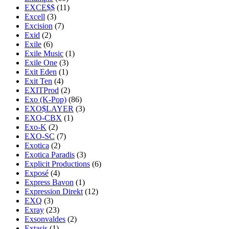
EXCE$$
(11)
Excell
(3)
Excision
(7)
Exid
(2)
Exile
(6)
Exile Music
(1)
Exile One
(3)
Exit Eden
(1)
Exit Ten
(4)
EXITProd
(2)
Exo (K-Pop)
(86)
EXO$LAYER
(3)
EXO-CBX
(1)
Exo-K
(2)
EXO-SC
(7)
Exotica
(2)
Exotica Paradis
(3)
Explicit Productions
(6)
Exposé
(4)
Express Bavon
(1)
Expression Direkt
(12)
EXQ
(3)
Exray
(23)
Exsonvaldes
(2)
Extasis
(1)