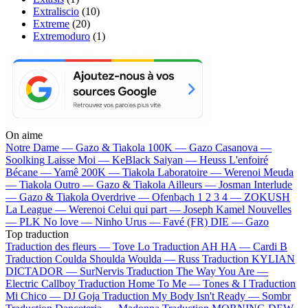
Extraliscio
(10)
Extreme
(20)
Extremoduro
(1)
On aime
Notre Dame —
Gazo & Tiakola
100K —
Gazo
Casanova —
Soolking
Laisse Moi —
KeBlack
Saiyan —
Heuss L'enfoiré
Bécane —
Yamê
200K —
Tiakola
Laboratoire —
Werenoi
Meuda
—
Tiakola
Outro —
Gazo & Tiakola
Ailleurs —
Josman
Interlude
—
Gazo & Tiakola
Overdrive —
Ofenbach
1 2 3 4 —
ZOKUSH
La League —
Werenoi
Celui qui part —
Joseph Kamel
Nouvelles
—
PLK
No love —
Ninho
Urus —
Favé (FR)
DIE —
Gazo
Top traduction
Traduction des fleurs —
Tove Lo
Traduction AH HA —
Cardi B
Traduction Coulda Shoulda Woulda —
Russ
Traduction KYLIAN
DICTADOR —
SurNervis
Traduction The Way You Are —
Electric Callboy
Traduction Home To Me —
Tones & I
Traduction
Mi Chico —
DJ Goja
Traduction My Body Isn't Ready —
Sombr