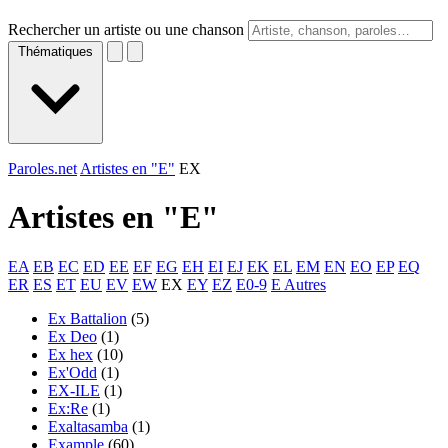
Rechercher un artiste ou une chanson
Thématiques
Paroles.net
Artistes en "E"
EX
Artistes en "
E
"
EA
EB
EC
ED
EE
EF
EG
EH
EI
EJ
EK
EL
EM
EN
EO
EP
EQ
ER
ES
ET
EU
EV
EW
EX
EY
EZ
E0-9
E Autres
Ex Battalion
(5)
Ex Deo
(1)
Ex hex
(10)
Ex'Odd
(1)
EX-ILE
(1)
Ex:Re
(1)
Exaltasamba
(1)
Example
(60)