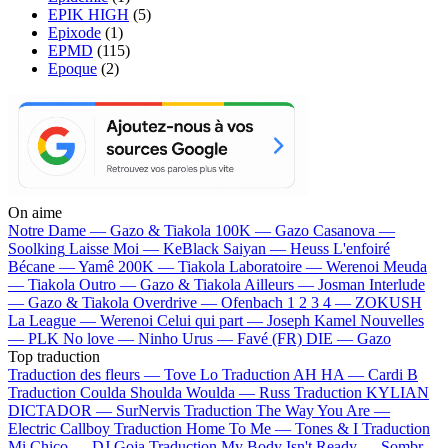
EPIK HIGH
(5)
Epixode
(1)
EPMD
(115)
Epoque
(2)
On aime
Notre Dame —
Gazo & Tiakola
100K —
Gazo
Casanova —
Soolking
Laisse Moi —
KeBlack
Saiyan —
Heuss L'enfoiré
Bécane —
Yamê
200K —
Tiakola
Laboratoire —
Werenoi
Meuda
—
Tiakola
Outro —
Gazo & Tiakola
Ailleurs —
Josman
Interlude
—
Gazo & Tiakola
Overdrive —
Ofenbach
1 2 3 4 —
ZOKUSH
La League —
Werenoi
Celui qui part —
Joseph Kamel
Nouvelles
—
PLK
No love —
Ninho
Urus —
Favé (FR)
DIE —
Gazo
Top traduction
Traduction des fleurs —
Tove Lo
Traduction AH HA —
Cardi B
Traduction Coulda Shoulda Woulda —
Russ
Traduction KYLIAN
DICTADOR —
SurNervis
Traduction The Way You Are —
Electric Callboy
Traduction Home To Me —
Tones & I
Traduction
Mi Chico —
DJ Goja
Traduction My Body Isn't Ready —
Sombr