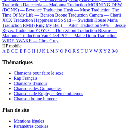
Traduction Danceteria —
Madonna
Traduction MORNING DEW
(DONK) —
Beyoncé
Traduction Hush —
Muse
Traduction The
Time Of My Life —
Benson Boone
Traduction Camera —
Charli
XCX
Traduction Happiness is So Sad —
Swedish House Mafia
Traduction RMB (Ring My Bell) —
Aitch
Traduction 99% —
Jessie
Reyez
Traduction YOYO —
Don Xhoni
Traduction Bizarre —
Madonna
Traduction Van Cleef Pt 2 —
Malie Donn
Traduction
WIDE AWAKE —
Chris Grey
HP mobile
A
B
C
D
E
F
G
H
I
J
K
L
M
N
O
P
Q
R
S
T
U
V
W
X
Y
Z
0-9
Thématiques
Chansons pour faire le sexe
Rap Français
Chansons d'amour
Chansons des Guinguettes
Chansons de Rugby et 3ème mi-temps
Chanson bonne humeur
Plan de site
Mentions légales
Paramètres cookies