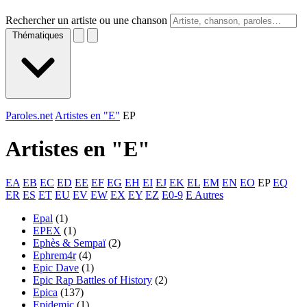
Rechercher un artiste ou une chanson
Thématiques
Paroles.net
Artistes en "E"
EP
Artistes en "
E
"
EA
EB
EC
ED
EE
EF
EG
EH
EI
EJ
EK
EL
EM
EN
EO
EP
EQ
ER
ES
ET
EU
EV
EW
EX
EY
EZ
E0-9
E Autres
Epal
(1)
EPEX
(1)
Ephès & Sempaï
(2)
Ephrem4r
(4)
Epic Dave
(1)
Epic Rap Battles of History
(2)
Epica
(137)
Epidemic
(1)