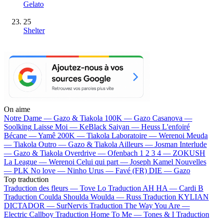
Gelato
25
Shelter
On aime
Notre Dame —
Gazo & Tiakola
100K —
Gazo
Casanova —
Soolking
Laisse Moi —
KeBlack
Saiyan —
Heuss L'enfoiré
Bécane —
Yamê
200K —
Tiakola
Laboratoire —
Werenoi
Meuda
—
Tiakola
Outro —
Gazo & Tiakola
Ailleurs —
Josman
Interlude
—
Gazo & Tiakola
Overdrive —
Ofenbach
1 2 3 4 —
ZOKUSH
La League —
Werenoi
Celui qui part —
Joseph Kamel
Nouvelles
—
PLK
No love —
Ninho
Urus —
Favé (FR)
DIE —
Gazo
Top traduction
Traduction des fleurs —
Tove Lo
Traduction AH HA —
Cardi B
Traduction Coulda Shoulda Woulda —
Russ
Traduction KYLIAN
DICTADOR —
SurNervis
Traduction The Way You Are —
Electric Callboy
Traduction Home To Me —
Tones & I
Traduction