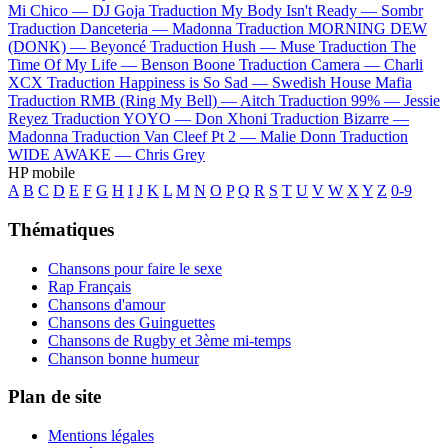
Mi Chico —
DJ Goja
Traduction My Body Isn't Ready —
Sombr
Traduction Danceteria —
Madonna
Traduction MORNING DEW
(DONK) —
Beyoncé
Traduction Hush —
Muse
Traduction The
Time Of My Life —
Benson Boone
Traduction Camera —
Charli
XCX
Traduction Happiness is So Sad —
Swedish House Mafia
Traduction RMB (Ring My Bell) —
Aitch
Traduction 99% —
Jessie
Reyez
Traduction YOYO —
Don Xhoni
Traduction Bizarre —
Madonna
Traduction Van Cleef Pt 2 —
Malie Donn
Traduction
WIDE AWAKE —
Chris Grey
HP mobile
A
B
C
D
E
F
G
H
I
J
K
L
M
N
O
P
Q
R
S
T
U
V
W
X
Y
Z
0-9
Thématiques
Chansons pour faire le sexe
Rap Français
Chansons d'amour
Chansons des Guinguettes
Chansons de Rugby et 3ème mi-temps
Chanson bonne humeur
Plan de site
Mentions légales