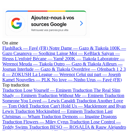
On aime
FlashBack —
Favé (FR)
Notre Dame —
Gazo & Tiakola
100K —
Gazo
Casanova —
Soolking
Laisse Moi —
KeBlack
Saiyan —
Heuss L'enfoiré
Bécane —
Yamê
200K —
Tiakola
Laboratoire —
Werenoi
Meuda —
Tiakola
Outro —
Gazo & Tiakola
Ailleurs —
Josman
Interlude —
Gazo & Tiakola
Overdrive —
Ofenbach
1 2 3
4 —
ZOKUSH
La League —
Werenoi
Celui qui part —
Joseph
Kamel
Nouvelles —
PLK
No love —
Ninho
Urus —
Favé (FR)
Top traduction
Traduction Lose Yourself —
Eminem
Traduction The Real Slim
Shady —
Eminem
Traduction Without Me —
Eminem
Traduction
Someone You Loved —
Lewis Capaldi
Traduction Another Love
—
Tom Odell
Traduction Can't Hold Us —
Macklemore and Ryan
Lewis
Traduction Mockingbird —
Eminem
Traduction Last
Christmas —
Wham
Traduction Demons —
Imagine Dragons
Traduction Flowers —
Miley Cyrus
Traduction Lose Control —
Teddy Swims
Traduction BESO —
ROSALÍA & Rauw Alejandro