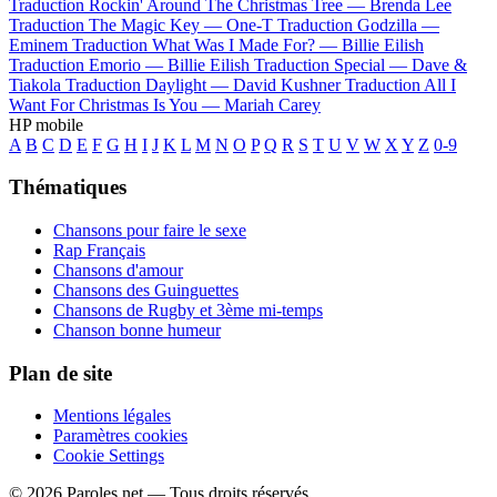
Traduction Rockin' Around The Christmas Tree —
Brenda Lee
Traduction The Magic Key —
One-T
Traduction Godzilla —
Eminem
Traduction What Was I Made For? —
Billie Eilish
Traduction Emorio —
Billie Eilish
Traduction Special —
Dave &
Tiakola
Traduction Daylight —
David Kushner
Traduction All I
Want For Christmas Is You —
Mariah Carey
HP mobile
A
B
C
D
E
F
G
H
I
J
K
L
M
N
O
P
Q
R
S
T
U
V
W
X
Y
Z
0-9
Thématiques
Chansons pour faire le sexe
Rap Français
Chansons d'amour
Chansons des Guinguettes
Chansons de Rugby et 3ème mi-temps
Chanson bonne humeur
Plan de site
Mentions légales
Paramètres cookies
Cookie Settings
© 2026 Paroles.net — Tous droits réservés