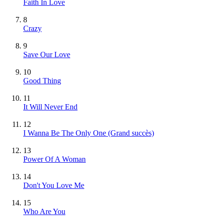
Faith In Love
8
Crazy
9
Save Our Love
10
Good Thing
11
It Will Never End
12
I Wanna Be The Only One
(Grand succès)
13
Power Of A Woman
14
Don't You Love Me
15
Who Are You