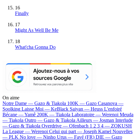
16
Finally
17
Might As Well Be Me
18
What'cha Gonna Do
On aime
Notre Dame —
Gazo & Tiakola
100K —
Gazo
Casanova —
Soolking
Laisse Moi —
KeBlack
Saiyan —
Heuss L'enfoiré
Bécane —
Yamê
200K —
Tiakola
Laboratoire —
Werenoi
Meuda
—
Tiakola
Outro —
Gazo & Tiakola
Ailleurs —
Josman
Interlude
—
Gazo & Tiakola
Overdrive —
Ofenbach
1 2 3 4 —
ZOKUSH
La League —
Werenoi
Celui qui part —
Joseph Kamel
Nouvelles
—
PLK
No love —
Ninho
Urus —
Favé (FR)
DIE —
Gazo