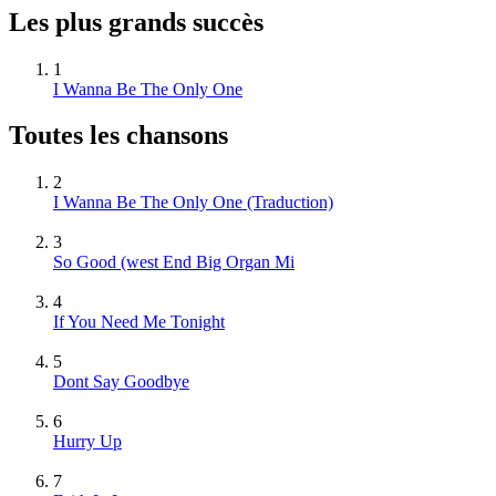
Les plus grands succès
1
I Wanna Be The Only One
Toutes les chansons
2
I Wanna Be The Only One (Traduction)
3
So Good (west End Big Organ Mi
4
If You Need Me Tonight
5
Dont Say Goodbye
6
Hurry Up
7