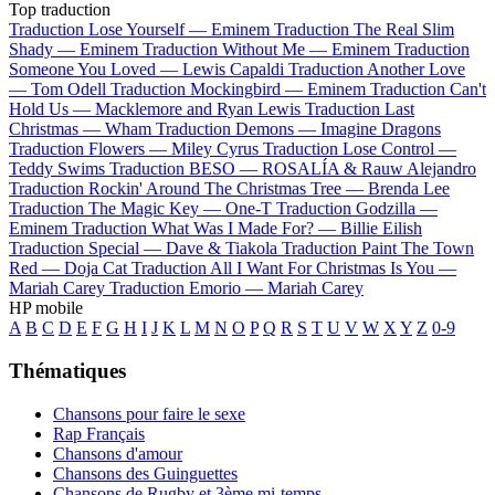
Top traduction
Traduction Lose Yourself —
Eminem
Traduction The Real Slim
Shady —
Eminem
Traduction Without Me —
Eminem
Traduction
Someone You Loved —
Lewis Capaldi
Traduction Another Love
—
Tom Odell
Traduction Mockingbird —
Eminem
Traduction Can't
Hold Us —
Macklemore and Ryan Lewis
Traduction Last
Christmas —
Wham
Traduction Demons —
Imagine Dragons
Traduction Flowers —
Miley Cyrus
Traduction Lose Control —
Teddy Swims
Traduction BESO —
ROSALÍA & Rauw Alejandro
Traduction Rockin' Around The Christmas Tree —
Brenda Lee
Traduction The Magic Key —
One-T
Traduction Godzilla —
Eminem
Traduction What Was I Made For? —
Billie Eilish
Traduction Special —
Dave & Tiakola
Traduction Paint The Town
Red —
Doja Cat
Traduction All I Want For Christmas Is You —
Mariah Carey
Traduction Emorio —
Mariah Carey
HP mobile
A
B
C
D
E
F
G
H
I
J
K
L
M
N
O
P
Q
R
S
T
U
V
W
X
Y
Z
0-9
Thématiques
Chansons pour faire le sexe
Rap Français
Chansons d'amour
Chansons des Guinguettes
Chansons de Rugby et 3ème mi-temps