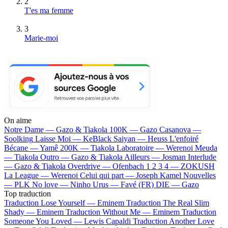
2
T'es ma femme
3
Marie-moi
On aime
Notre Dame —
Gazo & Tiakola
100K —
Gazo
Casanova —
Soolking
Laisse Moi —
KeBlack
Saiyan —
Heuss L'enfoiré
Bécane —
Yamê
200K —
Tiakola
Laboratoire —
Werenoi
Meuda
—
Tiakola
Outro —
Gazo & Tiakola
Ailleurs —
Josman
Interlude
—
Gazo & Tiakola
Overdrive —
Ofenbach
1 2 3 4 —
ZOKUSH
La League —
Werenoi
Celui qui part —
Joseph Kamel
Nouvelles
—
PLK
No love —
Ninho
Urus —
Favé (FR)
DIE —
Gazo
Top traduction
Traduction Lose Yourself —
Eminem
Traduction The Real Slim
Shady —
Eminem
Traduction Without Me —
Eminem
Traduction
Someone You Loved —
Lewis Capaldi
Traduction Another Love