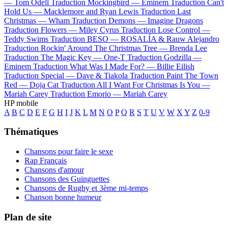
—
Tom Odell
Traduction Mockingbird —
Eminem
Traduction Can't
Hold Us —
Macklemore and Ryan Lewis
Traduction Last
Christmas —
Wham
Traduction Demons —
Imagine Dragons
Traduction Flowers —
Miley Cyrus
Traduction Lose Control —
Teddy Swims
Traduction BESO —
ROSALÍA & Rauw Alejandro
Traduction Rockin' Around The Christmas Tree —
Brenda Lee
Traduction The Magic Key —
One-T
Traduction Godzilla —
Eminem
Traduction What Was I Made For? —
Billie Eilish
Traduction Special —
Dave & Tiakola
Traduction Paint The Town
Red —
Doja Cat
Traduction All I Want For Christmas Is You —
Mariah Carey
Traduction Emorio —
Mariah Carey
HP mobile
A
B
C
D
E
F
G
H
I
J
K
L
M
N
O
P
Q
R
S
T
U
V
W
X
Y
Z
0-9
Thématiques
Chansons pour faire le sexe
Rap Français
Chansons d'amour
Chansons des Guinguettes
Chansons de Rugby et 3ème mi-temps
Chanson bonne humeur
Plan de site