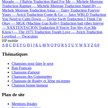
Morado —
J Balvin
Traduction Hard For Me —
Michele Morrone
Traduction Rapture —
Michele Morrone
Traduction Stand By —
Michele Morrone
Traduction Agua —
Tainy
Traduction Forever
Yours —
Avicii
Traduction Come & Go —
Juice WRLD
Traduction
You Need to Calm Down —
Taylor Swift
Traduction I Think I’m
Okay —
MGK (Machine Gun Kelly)
Traduction bad vibes forever
—
XXXTENTACION
Traduction If You're Too Shy (Let Me
Know) —
The 1975
Traduction Tough Love —
Avicii
Traduction
Lovefool —
Twocolors
HP mobile
A
B
C
D
E
F
G
H
I
J
K
L
M
N
O
P
Q
R
S
T
U
V
W
X
Y
Z
0-9
Thématiques
Chansons pour faire le sexe
Rap Français
Chansons d'amour
Chansons des Guinguettes
Chansons de Rugby et 3ème mi-temps
Chanson bonne humeur
Plan de site
Mentions légales