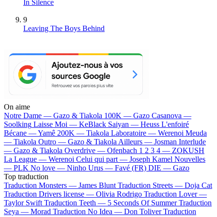
In Silence
9
Leaving The Boys Behind
On aime
Notre Dame —
Gazo & Tiakola
100K —
Gazo
Casanova —
Soolking
Laisse Moi —
KeBlack
Saiyan —
Heuss L'enfoiré
Bécane —
Yamê
200K —
Tiakola
Laboratoire —
Werenoi
Meuda
—
Tiakola
Outro —
Gazo & Tiakola
Ailleurs —
Josman
Interlude
—
Gazo & Tiakola
Overdrive —
Ofenbach
1 2 3 4 —
ZOKUSH
La League —
Werenoi
Celui qui part —
Joseph Kamel
Nouvelles
—
PLK
No love —
Ninho
Urus —
Favé (FR)
DIE —
Gazo
Top traduction
Traduction Monsters —
James Blunt
Traduction Streets —
Doja Cat
Traduction Drivers license —
Olivia Rodrigo
Traduction Lover —
Taylor Swift
Traduction Teeth —
5 Seconds Of Summer
Traduction
Seya —
Morad
Traduction No Idea —
Don Toliver
Traduction