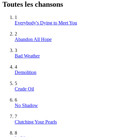
Toutes les chansons
1
Everybody's Dying to Meet You
2
Abandon All Hope
3
Bad Weather
4
Demolition
5
Crude Oil
6
No Shadow
7
Clutching Your Pearls
8