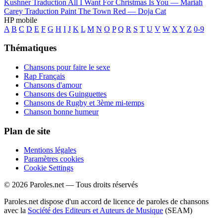
Kushner
Traduction All I Want For Christmas Is You —
Mariah
Carey
Traduction Paint The Town Red —
Doja Cat
HP mobile
A
B
C
D
E
F
G
H
I
J
K
L
M
N
O
P
Q
R
S
T
U
V
W
X
Y
Z
0-9
Thématiques
Chansons pour faire le sexe
Rap Français
Chansons d'amour
Chansons des Guinguettes
Chansons de Rugby et 3ème mi-temps
Chanson bonne humeur
Plan de site
Mentions légales
Paramètres cookies
Cookie Settings
© 2026 Paroles.net — Tous droits réservés
Paroles.net dispose d'un accord de licence de paroles de chansons
avec la
Société des Editeurs et Auteurs de Musique
(SEAM)