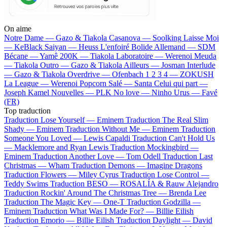
On aime
Notre Dame —
Gazo & Tiakola
Casanova —
Soolking
Laisse Moi
—
KeBlack
Saiyan —
Heuss L'enfoiré
Bolide Allemand —
SDM
Bécane —
Yamê
200K —
Tiakola
Laboratoire —
Werenoi
Meuda
—
Tiakola
Outro —
Gazo & Tiakola
Ailleurs —
Josman
Interlude
—
Gazo & Tiakola
Overdrive —
Ofenbach
1 2 3 4 —
ZOKUSH
La League —
Werenoi
Popcorn Salé —
Santa
Celui qui part —
Joseph Kamel
Nouvelles —
PLK
No love —
Ninho
Urus —
Favé
(FR)
Top traduction
Traduction Lose Yourself —
Eminem
Traduction The Real Slim
Shady —
Eminem
Traduction Without Me —
Eminem
Traduction
Someone You Loved —
Lewis Capaldi
Traduction Can't Hold Us
—
Macklemore and Ryan Lewis
Traduction Mockingbird —
Eminem
Traduction Another Love —
Tom Odell
Traduction Last
Christmas —
Wham
Traduction Demons —
Imagine Dragons
Traduction Flowers —
Miley Cyrus
Traduction Lose Control —
Teddy Swims
Traduction BESO —
ROSALÍA & Rauw Alejandro
Traduction Rockin' Around The Christmas Tree —
Brenda Lee
Traduction The Magic Key —
One-T
Traduction Godzilla —
Eminem
Traduction What Was I Made For? —
Billie Eilish
Traduction Emorio —
Billie Eilish
Traduction Daylight —
David