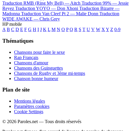
Traduction RMB (Ring My Bell) —
Aitch
Traduction 99% —
Jessie
Reyez
Traduction YOYO —
Don Xhoni
Traduction Bizarre —
Madonna
Traduction Van Cleef Pt 2 —
Malie Donn
Traduction
WIDE AWAKE —
Chris Grey
HP mobile
A
B
C
D
E
F
G
H
I
J
K
L
M
N
O
P
Q
R
S
T
U
V
W
X
Y
Z
0-9
Thématiques
Chansons pour faire le sexe
Rap Français
Chansons d'amour
Chansons des Guinguettes
Chansons de Rugby et 3ème mi-temps
Chanson bonne humeur
Plan de site
Mentions légales
Paramètres cookies
Cookie Settings
© 2026 Paroles.net — Tous droits réservés