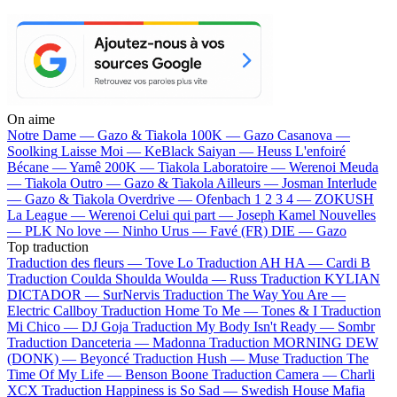
On aime
Notre Dame —
Gazo & Tiakola
100K —
Gazo
Casanova —
Soolking
Laisse Moi —
KeBlack
Saiyan —
Heuss L'enfoiré
Bécane —
Yamê
200K —
Tiakola
Laboratoire —
Werenoi
Meuda
—
Tiakola
Outro —
Gazo & Tiakola
Ailleurs —
Josman
Interlude
—
Gazo & Tiakola
Overdrive —
Ofenbach
1 2 3 4 —
ZOKUSH
La League —
Werenoi
Celui qui part —
Joseph Kamel
Nouvelles
—
PLK
No love —
Ninho
Urus —
Favé (FR)
DIE —
Gazo
Top traduction
Traduction des fleurs —
Tove Lo
Traduction AH HA —
Cardi B
Traduction Coulda Shoulda Woulda —
Russ
Traduction KYLIAN
DICTADOR —
SurNervis
Traduction The Way You Are —
Electric Callboy
Traduction Home To Me —
Tones & I
Traduction
Mi Chico —
DJ Goja
Traduction My Body Isn't Ready —
Sombr
Traduction Danceteria —
Madonna
Traduction MORNING DEW
(DONK) —
Beyoncé
Traduction Hush —
Muse
Traduction The
Time Of My Life —
Benson Boone
Traduction Camera —
Charli
XCX
Traduction Happiness is So Sad —
Swedish House Mafia