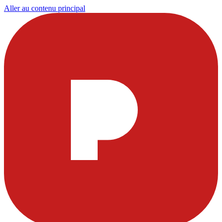
Aller au contenu principal