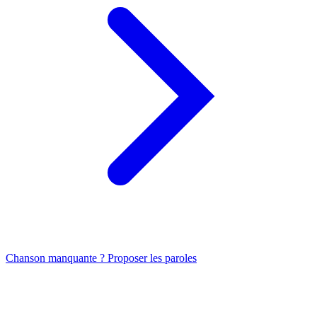
Chanson manquante ? Proposer les paroles