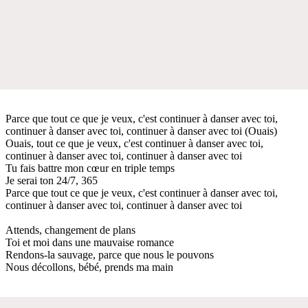
Parce que tout ce que je veux, c'est continuer à danser avec toi,
continuer à danser avec toi, continuer à danser avec toi (Ouais)
Ouais, tout ce que je veux, c'est continuer à danser avec toi,
continuer à danser avec toi, continuer à danser avec toi
Tu fais battre mon cœur en triple temps
Je serai ton 24/7, 365
Parce que tout ce que je veux, c'est continuer à danser avec toi,
continuer à danser avec toi, continuer à danser avec toi
Attends, changement de plans
Toi et moi dans une mauvaise romance
Rendons-la sauvage, parce que nous le pouvons
Nous décollons, bébé, prends ma main