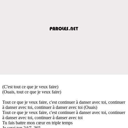
(C'est tout ce que je veux faire)
(Ouais, tout ce que je veux faire)
Tout ce que je veux faire, c'est continuer à danser avec toi, continuer
à danser avec toi, continuer à danser avec toi (Ouais)
Tout ce que je veux faire, c'est continuer à danser avec toi, continuer
à danser avec toi, continuer à danser avec toi
Tu fais battre mon cœur en triple temps
Je serai ton 24/7, 365