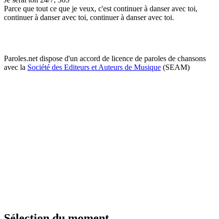
Parce que tout ce que je veux, c'est continuer à danser avec toi,
continuer à danser avec toi, continuer à danser avec toi.
Paroles.net dispose d'un accord de licence de paroles de chansons
avec la
Société des Editeurs et Auteurs de Musique
(SEAM)
Sélection du moment