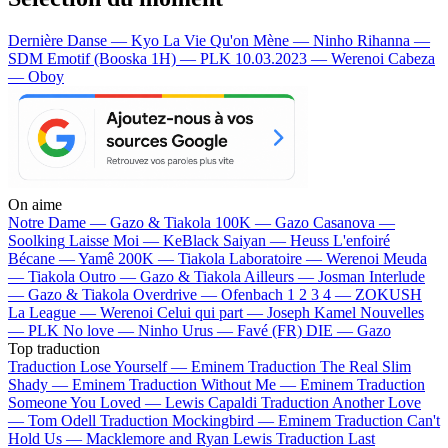
Dernière Danse — Kyo
La Vie Qu'on Mène — Ninho
Rihanna —
SDM
Emotif (Booska 1H) — PLK
10.03.2023 — Werenoi
Cabeza
— Oboy
On aime
Notre Dame —
Gazo & Tiakola
100K —
Gazo
Casanova —
Soolking
Laisse Moi —
KeBlack
Saiyan —
Heuss L'enfoiré
Bécane —
Yamê
200K —
Tiakola
Laboratoire —
Werenoi
Meuda
—
Tiakola
Outro —
Gazo & Tiakola
Ailleurs —
Josman
Interlude
—
Gazo & Tiakola
Overdrive —
Ofenbach
1 2 3 4 —
ZOKUSH
La League —
Werenoi
Celui qui part —
Joseph Kamel
Nouvelles
—
PLK
No love —
Ninho
Urus —
Favé (FR)
DIE —
Gazo
Top traduction
Traduction Lose Yourself —
Eminem
Traduction The Real Slim
Shady —
Eminem
Traduction Without Me —
Eminem
Traduction
Someone You Loved —
Lewis Capaldi
Traduction Another Love
—
Tom Odell
Traduction Mockingbird —
Eminem
Traduction Can't
Hold Us —
Macklemore and Ryan Lewis
Traduction Last